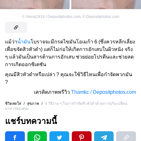
©
Alena1919 / Depositphotos.com
,
©
Depositphotos.com
แม้ว่า
น้ำมัน
โบราจจะมีกรดไขมันโอเมก้า 6 (ซึ่งควรหลีกเลี่ยง
เพื่อขจัดสิวหัวดำ) แต่ก็ไม่ก่อให้เกิดการอักเสบในผิวหนัง จริง
ๆ แล้วมันเป็นสารต้านการอักเสบ ช่วยย่อยโปรตีนและช่วยลด
การเกิดออกซิเดชัน
คุณมีสิวหัวดำหรือเปล่า ? คุณจะใช้วิธีไหนเพื่อกำจัดพวกมัน
?
เครดิตภาพพรีวิว
Thamkc / Depositphotos.com
ชีวิตสดใส
/
สุขภาพ
/
4 วิธีง่าย ๆ ในการกำจัดสิวหัวดำด้วยการปรับเปลี่ยน
อาหารของคุณ
แชร์บทความนี้