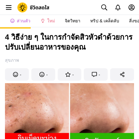
ส่วนตัว
ใหม่
จิตวิทยา
ทริป & เคล็ดลับ
สิ่งข
4 วิธีง่าย ๆ ในการกำจัดสิวหัวดำด้วยการ
ปรับเปลี่ยนอาหารของคุณ
สุขภาพ
-
-
-
-