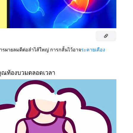
รผายลมดีต่อลำไส้ใหญ่ การกลั้นไว้อาจ
ระคายเคือง
้คุณท้องบวมตลอดเวลา