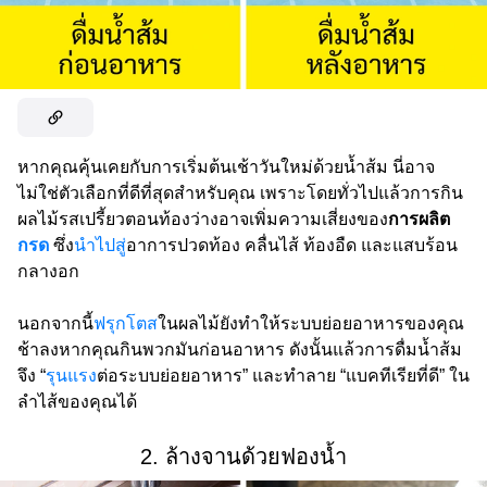
หากคุณคุ้นเคยกับการเริ่มต้นเช้าวันใหม่ด้วยน้ำส้ม นี่อาจ
ไม่ใช่ตัวเลือกที่ดีที่สุดสำหรับคุณ เพราะโดยทั่วไปแล้วการกิน
ผลไม้รสเปรี้ยวตอนท้องว่างอาจเพิ่มความเสี่ยงของ
การผลิต
กรด
ซึ่ง
นำไปสู่
อาการปวดท้อง คลื่นไส้ ท้องอืด และแสบร้อน
กลางอก
นอกจากนี้
ฟรุกโตส
ในผลไม้ยังทำให้ระบบย่อยอาหารของคุณ
ช้าลงหากคุณกินพวกมันก่อนอาหาร ดังนั้นแล้วการดื่มน้ำส้ม
จึง “
รุนแรง
ต่อระบบย่อยอาหาร” และทำลาย “แบคทีเรียที่ดี” ใน
ลำไส้ของคุณได้
2. ล้างจานด้วยฟองน้ำ