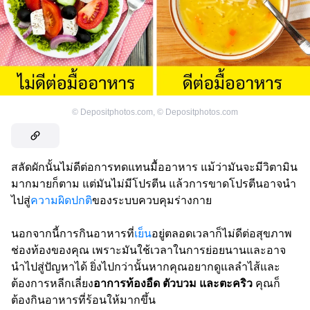
©
Depositphotos.com
,
©
Depositphotos.com
สลัดผักนั้นไม่ดีต่อการทดแทนมื้ออาหาร แม้ว่ามันจะมีวิตามิน
มากมายก็ตาม แต่มันไม่มีโปรตีน แล้วการขาดโปรตีนอาจนำ
ไปสู่
ความผิดปกติ
ของระบบควบคุมร่างกาย
นอกจากนี้การกินอาหารที่
เย็น
อยู่ตลอดเวลาก็ไม่ดีต่อสุขภาพ
ช่องท้องของคุณ เพราะมันใช้เวลาในการย่อยนานและอาจ
นำไปสู่ปัญหาได้ ยิ่งไปกว่านั้นหากคุณอยากดูแลลำไส้และ
ต้องการหลีกเลี่ยง
อาการท้องอืด ตัวบวม และตะคริว
คุณก็
ต้องกินอาหารที่ร้อนให้มากขึ้น