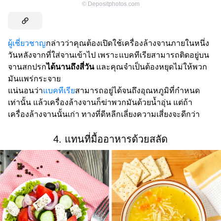
©
Depositphotos.com
ผู้เชี่ยวชาญ
กล่าวว่าคุณต้องเปิดใช้เครื่องล้างจานภายในหนึ่ง
วันหลังจากที่ใส่จานเข้าไป เพราะแบคทีเรียสามารถติดอยู่บน
จานสกปรก
ได้นานถึงสี่วัน
และคุณจำเป็นต้องหยุดไม่ให้พวก
มันแพร่กระจาย
แน่นอนว่า
แบคทีเรีย
สามารถอยู่ได้จนถึงอุณหภูมิที่กำหนด
เท่านั้น แล้วเครื่องล้างจานก็ฆ่าพวกมันด้วยน้ำอุ่น แต่ถ้า
เครื่องล้างจานนั้นเก่า ทางที่ดีหลีกเลี่ยงความเสี่ยงจะดีกว่า
4. แทนที่มื้ออาหารด้วยสลัด