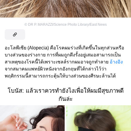
©
DR P. MARAZZI/Science Photo Library/East News
อะโลพีเซีย (Alopecia) คือโรคผมร่วงที่เกิดขึ้นในทุกส่วนหรือ
บางส่วนของร่างกาย การที่ผมถูกดึงรั้งอยู่เสมอสามารถเป็น
สาเหตุของโรคนี้ได้เพราะเซลล์รากผมอาจถูกทำลาย
อ้างอิง
จากสมาคมแพทย์ผิวหนังจากอังกฤษที่ได้กล่าวไว้ว่า
พฤติกรรมนี้สามารถกระตุ้นให้บางส่วนของศีรษะล้านได้
โบนัส: แล้วเราควรทำยังไงเพื่อให้ผมมีสุขภาพดี
กันล่ะ