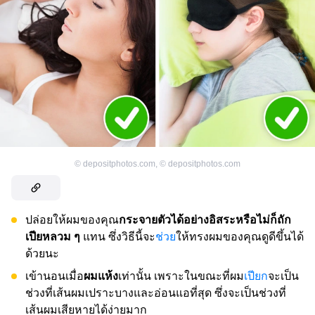
©
depositphotos.com
,
©
depositphotos.com
ปล่อยให้ผมของคุณ
กระจายตัวได้อย่างอิสระหรือไม่ก็ถัก
เปียหลวม ๆ
แทน ซึ่งวิธีนี้จะ
ช่วย
ให้ทรงผมของคุณดูดีขึ้นได้
ด้วยนะ
เข้านอนเมื่อ
ผมแห้ง
เท่านั้น เพราะในขณะที่ผม
เปียก
จะเป็น
ช่วงที่เส้นผมเปราะบางและอ่อนแอที่สุด ซึ่งจะเป็นช่วงที่
เส้นผมเสียหายได้ง่ายมาก