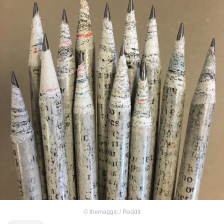
©
themaggic / Reddit