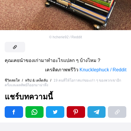
©
hcherie92 / Reddit
คุณเคยนำของเก่ามาทำอะไรแปลก ๆ บ้างไหม ?
เครดิตภาพพรีวิว
Knucklephuck / Reddit
ชีวิตสดใส
/
ทริป & เคล็ดลับ
/
19 คนที่ให้โอกาสแก่ขยะเก่า ๆ ของพวกเขาอีก
ครั้งและผลลัพธ์ก็ออกมาน่าทึ่ง
แชร์บทความนี้