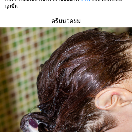
นุ่มขึ้น
ครีมนวดผม