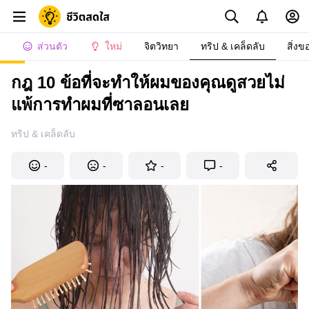
ส่วนตัว
ใหม่
จิตวิทยา
ทริป & เคล็ดลับ
สิ่งข
กฎ 10 ข้อที่จะทำให้ผมของคุณดูสวยไม่
แพ้การทำผมที่ซาลอนเลย
ทริป & เคล็ดลับ
-
-
-
-