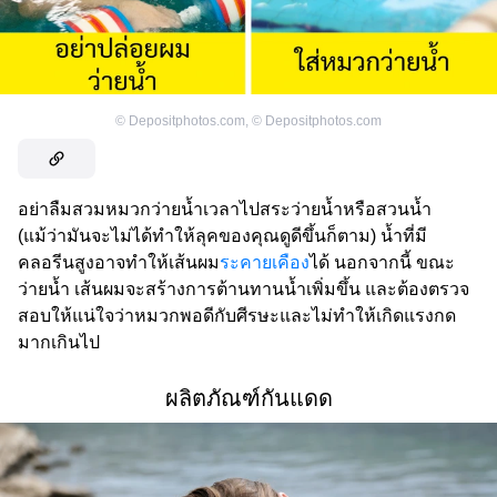
©
Depositphotos.com
,
©
Depositphotos.com
อย่าลืมสวมหมวกว่ายน้ำเวลาไปสระว่ายน้ำหรือสวนน้ำ
(แม้ว่ามันจะไม่ได้ทำให้ลุคของคุณดูดีขึ้นก็ตาม) น้ำที่มี
คลอรีนสูงอาจทำให้เส้นผม
ระคายเคือง
ได้ นอกจากนี้ ขณะ
ว่ายน้ำ เส้นผมจะสร้างการต้านทานน้ำเพิ่มขึ้น และต้องตรวจ
สอบให้แน่ใจว่าหมวกพอดีกับศีรษะและไม่ทำให้เกิดแรงกด
มากเกินไป
ผลิตภัณฑ์กันแดด