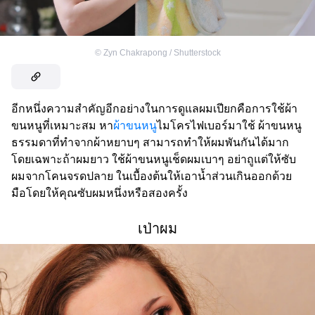
©
Zyn Chakrapong / Shutterstock
อีกหนึ่งความสำคัญอีกอย่างในการดูแลผมเปียกคือการใช้ผ้า
ขนหนูที่เหมาะสม หา
ผ้าขนหนู
ไมโครไฟเบอร์มาใช้ ผ้าขนหนู
ธรรมดาที่ทำจากผ้าหยาบๆ สามารถทำให้ผมพันกันได้มาก
โดยเฉพาะถ้าผมยาว ใช้ผ้าขนหนูเช็ดผมเบาๆ อย่าถูแต่ให้ซับ
ผมจากโคนจรดปลาย ในเบื้องต้นให้เอาน้ำส่วนเกินออกด้วย
มือโดยให้คุณซับผมหนึ่งหรือสองครั้ง
เป่าผม