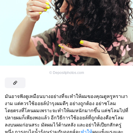
©
Depositphotos.com
มันอาจฟังดูเหมือนบางอย่างที่จะทำให้ผมของคุณดูหรูหราเงา
งาม แต่ควรใช้ออยล์บำรุงผมดีๆ อย่างถูกต้อง อย่าชโลม
โดยตรงที่โคนผมเพราะจะทำให้ผมหนักมากขึ้น แค่ชโลมไปที่
ปลายผมก็เพียงพอแล้ว อีกวิธีการใช้ออยล์ที่ถูกต้องคือชโลม
ลงบนผมก่อนสระ มัดผมไว้ด้านหลัง และอย่าให้เปียกสักครู่
หนึ่ง การอบไอน้ำร้อนร่วมกับออยล์จะ
ทำให้
ผมแข็งแรงและ