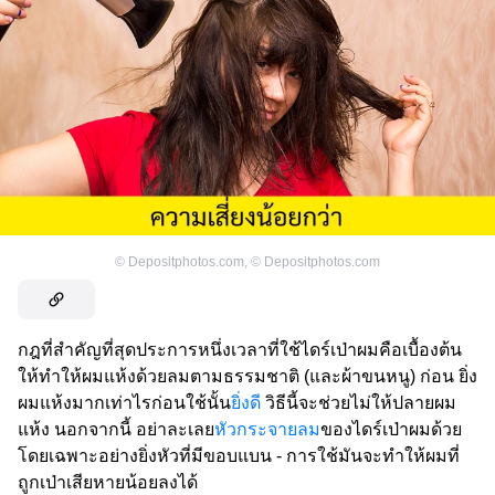
©
Depositphotos.com
,
©
Depositphotos.com
กฎที่สำคัญที่สุดประการหนึ่งเวลาที่ใช้ไดร์เป่าผมคือเบื้องต้น
ให้ทำให้ผมแห้งด้วยลมตามธรรมชาติ (และผ้าขนหนู) ก่อน ยิ่ง
ผมแห้งมากเท่าไรก่อนใช้นั้น
ยิ่งดี
วิธีนี้จะช่วยไม่ให้ปลายผม
แห้ง นอกจากนี้ อย่าละเลย
หัวกระจายลม
ของไดร์เป่าผมด้วย
โดยเฉพาะอย่างยิ่งหัวที่มีขอบแบน - การใช้มันจะทำให้ผมที่
ถูกเป่าเสียหายน้อยลงได้