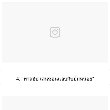
4. “ทาสฮับ เล่นซ่อนแอบกับป๋มหน่อย”