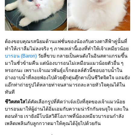
ต้องขอบคุณรสนิยมด้านแฟชั่นของน้องกับดวงตาสีฟ้าคู่นั้นที่
ทำให้เราลืมไม่ลงจริง ๆ ภาพเหล่านี้เองที่ทำให้เจ้าเหมียวน้อย
บารอน (Baron)
วัยสี่ขวบ กลายเป็นคนดังในอินสตาแกรมขึ้น
มาในชั่วข้ามคืน แต่น้องบารอนไม่เหมือนแมวน้อยตัวอื่น ๆ
หรอกนะ เพราะเจ้าแมวพันธุ์แร็กดอลล์ตัวนี้ชอบอาบน้ำใน
อ่างอาบน้ำที่ลอยฟ่องไปด้วยตุ๊กตุ่นตุ๊กตาเป็นชีวิตจิตใจ แถมยัง
แอ๊กท่าถ่ายรูปได้หลายท่าจนสามารถละลายหัวใจคุณได้ใน
ทันที
ชีวิตสดใส
ได้คัดเลือกรูปที่คิดว่าเจ๋งเป้งที่สุดของเจ้าแมวน้อย
บารอนมาให้ผู้อ่านได้อิ่มเอมกับความน่ารักกันจนจุใจ และใน
ตอนท้าย เรายังมีโบนัสวิดีโอภาพที่น้องเหมียวบารอนกำลัง
เพลิดเพลินกับลูกกวาดมาให้คุณได้งุ้ยไปด้วยกัน