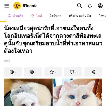
ส่วนตัว
ใหม่
จิตวิทยา
ทริป & เคล็ดลับ
สิ่งข
น้องเหมียวสุดน่ารักที่เอาชนะใจคนทั้ง
โลกอินเทอร์เน็ตได้จากดวงตาสีท้องทะเล
คู่นั้นกับชุดเตรียมอาบน้ำที่ทำเอาทาสแมว
ต้องใจเหลว
สัตว์
-
-
-
-