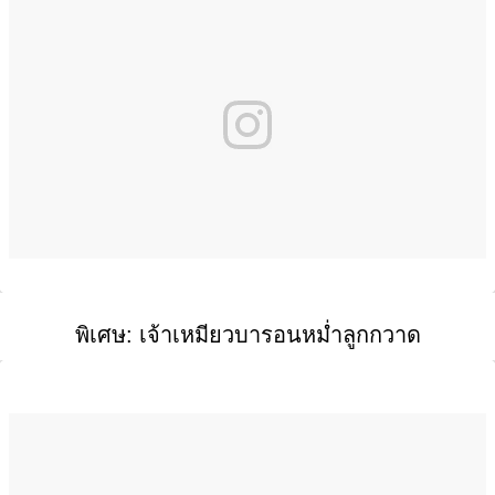
พิเศษ: เจ้าเหมียวบารอนหม่ำลูกกวาด