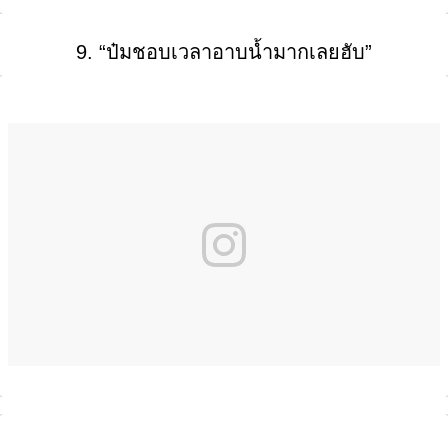
9. “ป๋มชอบเวลาอาบน้ำมากเลยฮับ”