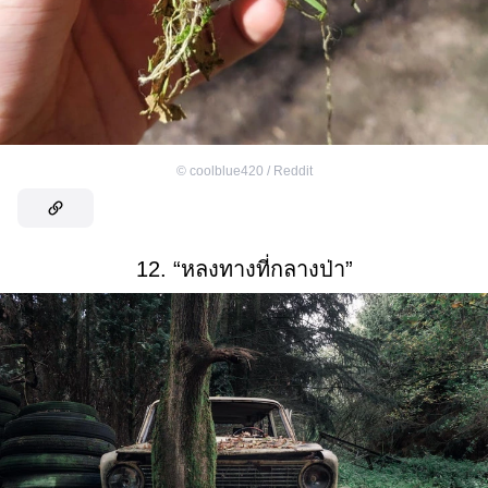
©
coolblue420 / Reddit
12. “หลงทางที่กลางป่า”