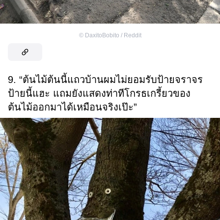
©
DaxitoBobito / Reddit
9. “ต้นไม้ต้นนี้แถวบ้านผมไม่ยอมรับป้ายจราจร
ป้ายนี้แฮะ แถมยังแสดงท่าทีโกรธเกรี้ยวของ
ต้นไม้ออกมาได้เหมือนจริงเป๊ะ”