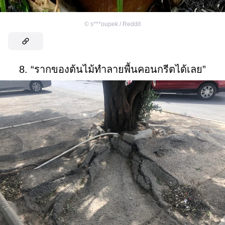
©
s***oupek / Reddit
8. “รากของต้นไม้ทำลายพื้นคอนกรีตได้เลย”