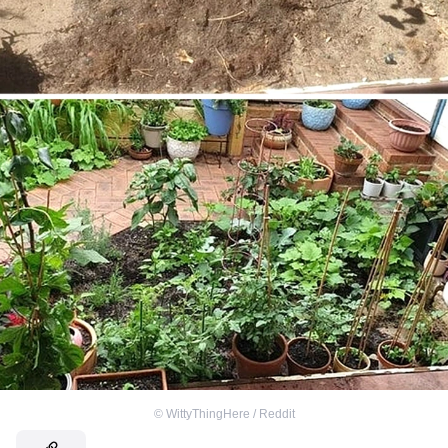
©
WittyThingHere / Reddit