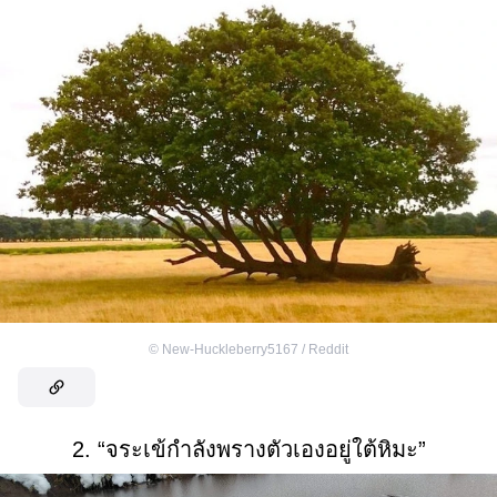
©
New-Huckleberry5167 / Reddit
2. “จระเข้กำลังพรางตัวเองอยู่ใต้หิมะ”