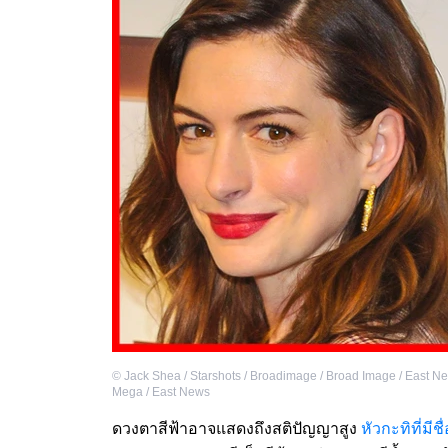
©
Jack Shea / Starshots / Broadimage / Broad Image / East N
Mega / East News
ดวงตาสีฟ้าอาจแสดงถึงสติปัญญาสูง
หัวกะทิที่มีชื