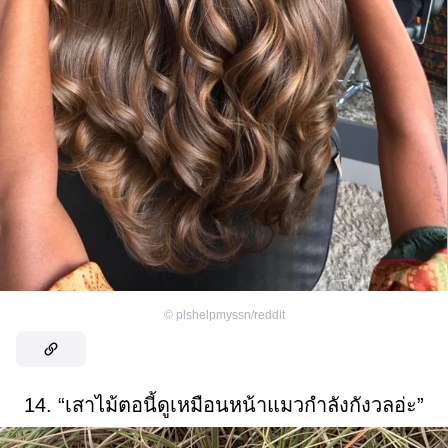
©
plshelpmyssn/reddit
14. “เสาไม้ตอนี้ดูเหมือนหน้าแมวกำลังกังวลอ่ะ”