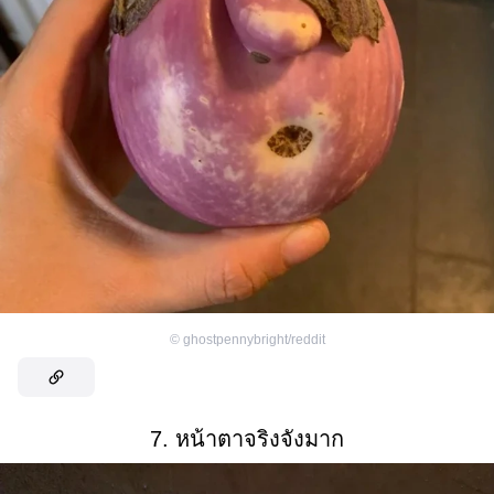
©
ghostpennybright/reddit
7. หน้าตาจริงจังมาก