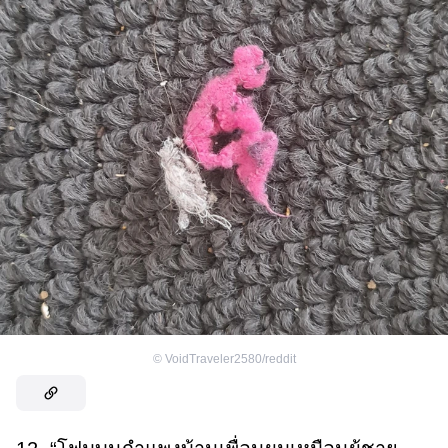
©
VoidTraveler2580/reddit