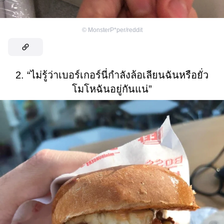
©
MonsterP*per/reddit
2. “ไม่รู้ว่าเบอร์เกอร์นี่กำลังล้อเลียนฉันหรือยั่ว
โมโหฉันอยู่กันแน่”