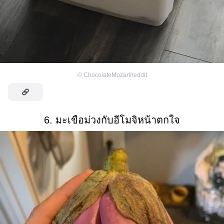
©
ChocolateMozart/reddit
6. มะเขือม่วงกับอีโมจิหน้าตกใจ