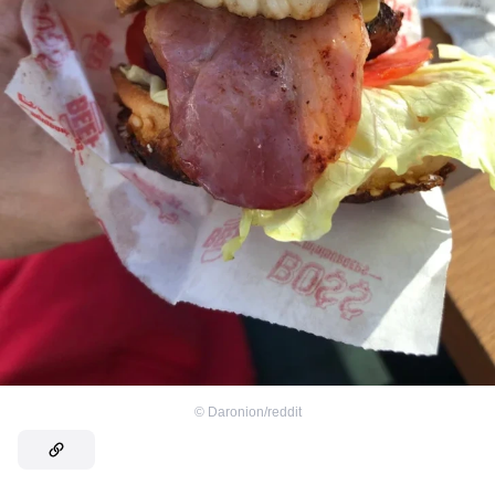
©
Daronion/reddit