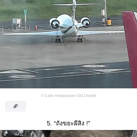
©
Calm-Ambassador-2821/reddit
5. “ถังขยะผีสิง !”