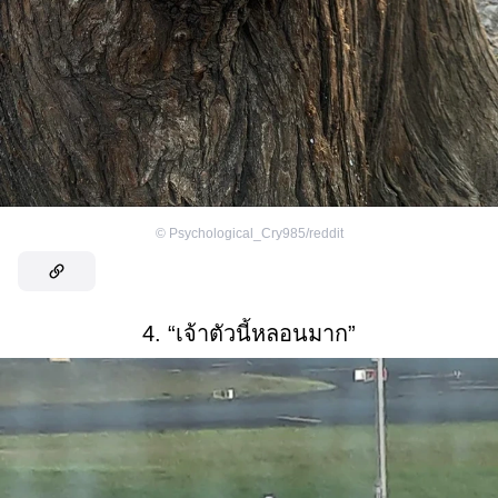
©
Psychological_Cry985/reddit
4. “เจ้าตัวนี้หลอนมาก”