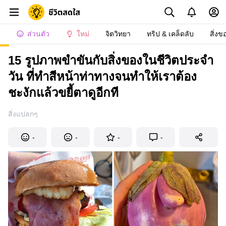
ส่วนตัว
ใหม่
จิตวิทยา
ทริป & เคล็ดลับ
สิ่งข
15 รูปภาพขำขันกับสิ่งของในชีวิตประจำ
วัน ที่ทำสีหน้าท่าทางจนทำให้เราต้อง
ชะงักแล้วขยี้ตาดูอีกที
สิ่งแปลกๆ
-
-
-
-