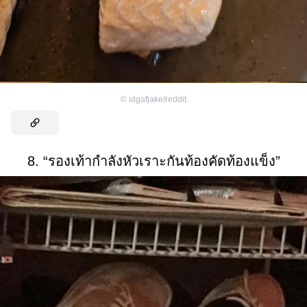
©
idgafjake/reddit
8. “รองเท้ากำลังหัวเราะกันท้องคัดท้องแข็ง”