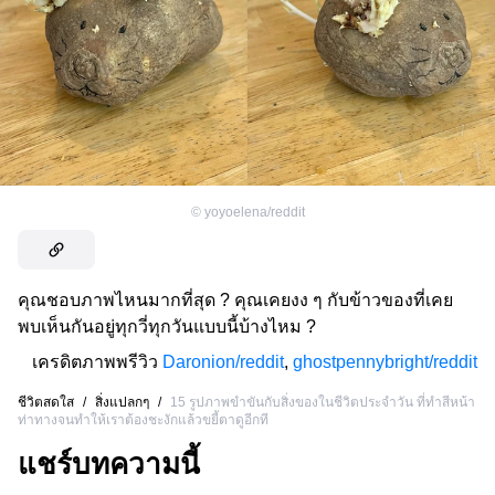
©
yoyoelena/reddit
คุณชอบภาพไหนมากที่สุด ? คุณเคยงง ๆ กับข้าวของที่เคย
พบเห็นกันอยู่ทุกวี่ทุกวันแบบนี้บ้างไหม ?
เครดิตภาพพรีวิว
Daronion/reddit
,
ghostpennybright/reddit
ชีวิตสดใส
/
สิ่งแปลกๆ
/
15 รูปภาพขำขันกับสิ่งของในชีวิตประจำวัน ที่ทำสีหน้า
ท่าทางจนทำให้เราต้องชะงักแล้วขยี้ตาดูอีกที
แชร์บทความนี้