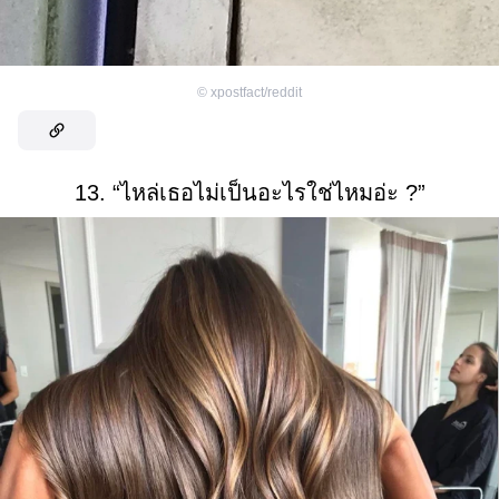
©
xpostfact/reddit
13. “ไหล่เธอไม่เป็นอะไรใช่ไหมอ่ะ ?”