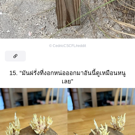
©
CedricCSCFL/reddit
15. “มันฝรั่งที่งอกหน่อออกมาอันนี้ดูเหมือนหนู
เลย”