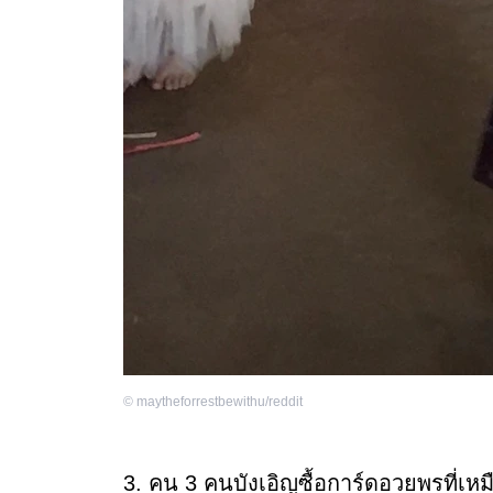
©
maytheforrestbewithu/reddit
3. คน 3 คนบังเอิญซื้อการ์ดอวยพรที่เหมื