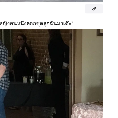
ู้หญิงคนหนึ่งลอกชุดลูกฉันมาเด๊ะ”