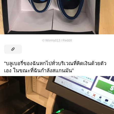
©
Wormy013 / Reddit
“บลูเบอรี่ของฉันหกไปทั่วบริเวณที่คิดเงินด้วยตัว
เอง ในขณะที่ฉันกำลังสแกนมัน”