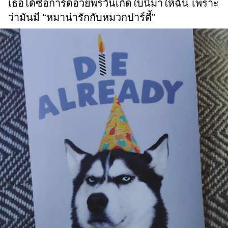
เธอได้ซื้อการ์ดอวยพรวันเกิดใบนี้มาให้ฉัน เพราะ
ว่ามันมี “หมาน่ารักกับหมวกปาร์ตี้”