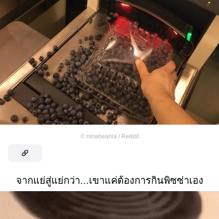
©
ninabeania / Reddit
จากแย่สู่แย่กว่า...เขาแค่ต้องการกินพิซซ่าเอง