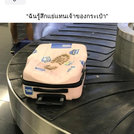
“ฉันรู้สึกแย่แทนเจ้าของกระเป๋า”