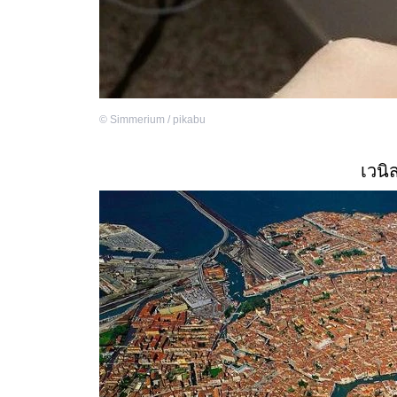
©
Simmerium / pikabu
เวนิ