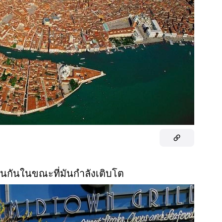
สานกันในขณะที่มันกำลังเติบโต