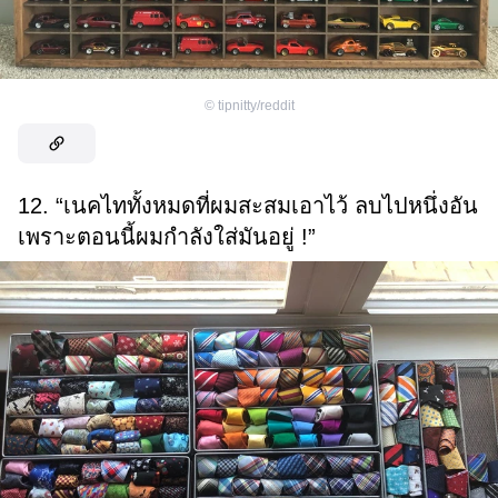
©
tipnitty/reddit
12. “เนคไททั้งหมดที่ผมสะสมเอาไว้ ลบไปหนึ่งอัน
เพราะตอนนี้ผมกำลังใส่มันอยู่ !”