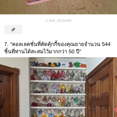
©
Zeth_101/reddit
7. “คอลเลคชั่นที่ตัดคุ้กกี้ของคุณยายจำนวน 544
ชิ้นที่ท่านได้สะสมไว้มากกว่า 50 ปี”