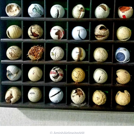
©
AmishAirline/reddit