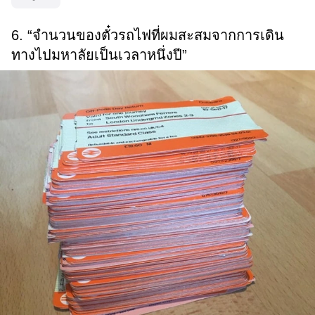
6. “จำนวนของตั๋วรถไฟที่ผมสะสมจากการเดิน
ทางไปมหาลัยเป็นเวลาหนึ่งปี”