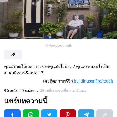
©
Moeiekoe/reddit
คุณมักจะใช้เวลาว่างของคุณยังไงบ้าง ? คุณสะสมอะไรเป็น
งานอดิเรกหรือเปล่า ?
เครดิตภาพพรีวิว
buildingsonfire/reddit
ชีวิตสดใส
/
สิ่งแปลกๆ
/
20 คนที่สะสมของที่พวกเขาชื่นชอบ
แชร์บทความนี้