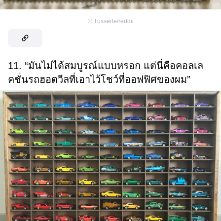
©
Tusserte/reddit
11. “มันไม่ได้สมบูรณ์แบบหรอก แต่นี่คือคอลเล
คชั่นรถฮอตวีลที่เอาไว้โชว์ที่ออฟฟิศของผม”