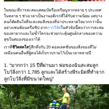
ในขณะที่การสะสมแสตมป์หรือเหรียญจากหลาย ๆ ประเทศ
ในหลาย ๆ ช่วงเวลาเป็นงานอดิเรกที่ได้รับความนิยม แต่บาง
คนก็ตัดสินใจที่จะสะสมสิ่งของที่น่าประหลาดใจมากกว่านั้น
อย่างเช่นช้อนหรือซิป จาก
การวิจัย
ในหัวข้อนี้พบว่าการสะสม
ของหายากและไม่ซ้ำใครจะช่วยกระตุ้นศูนย์กลางของความ
สุขในสมองของเราได้
เราที่
ชีวิตสดใส
รู้สึกทึ่งกับ 20 คอลเลคชั่นของสิ่งของที่ไม่
เหมือนคนอื่นที่ผู้คนได้เก็บรวบรวมไว้เป็นเวลาหลายปี
1. “มากกว่า 15 ปีที่ผ่านมา พ่อของฉันสะสมลูก
โบว์ลิ่งกว่า 1,785 ลูกและได้สร้างพีระมิดที่ทำจาก
ลูกโบว์ลิ่งที่มีขนาดใหญ่”