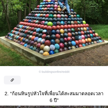
©
buildingsonfire/reddit
2. “ก้อนหินรูปหัวใจที่เพื่อนได้สะสมมาตลอดเวลา
6 ปี”