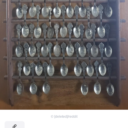
©
[deleted]/reddit