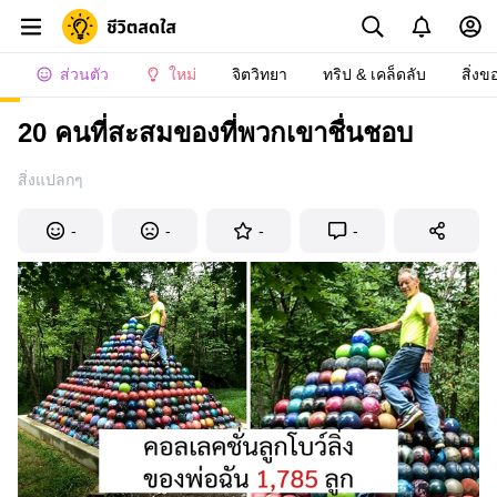
ส่วนตัว
ใหม่
จิตวิทยา
ทริป & เคล็ดลับ
สิ่งข
20 คนที่สะสมของที่พวกเขาชื่นชอบ
สิ่งแปลกๆ
-
-
-
-