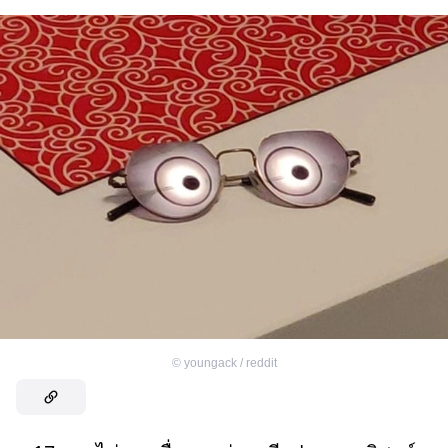
©
youngack / reddit