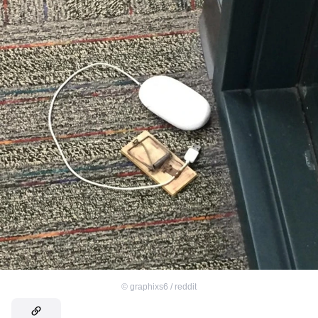
©
graphixs6 / reddit