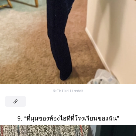
©
Ch11rcH / reddit
9. “ที่มุมของห้องไอทีที่โรงเรียนของฉัน”