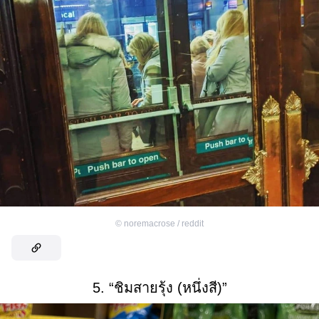
©
noremacrose / reddit
5. “ชิมสายรุ้ง (หนึ่งสี)”