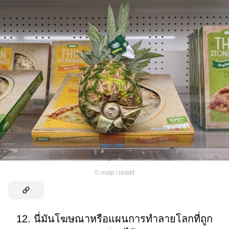
©
mxlp / reddit
12. นี่มันโฆษณาหรือแผนการทำลายโลกที่ถูก