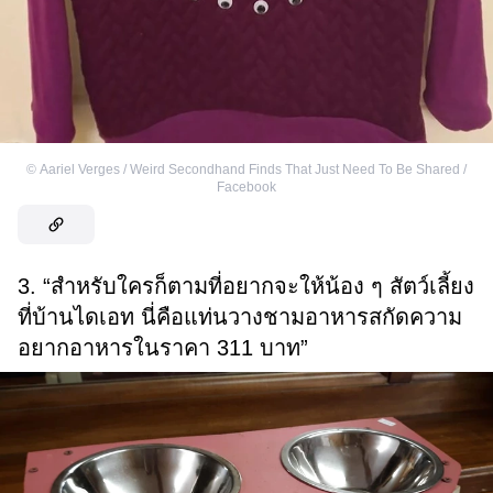
©
Aariel Verges / Weird Secondhand Finds That Just Need To Be Shared /
Facebook
3. “สำหรับใครก็ตามที่อยากจะให้น้อง ๆ สัตว์เลี้ยง
ที่บ้านไดเอท นี่คือแท่นวางชามอาหารสกัดความ
อยากอาหารในราคา 311 บาท”