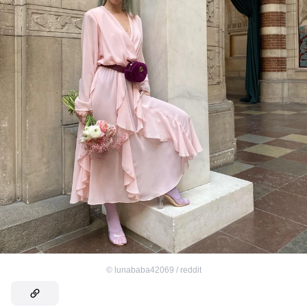
©
lunababa42069 / reddit