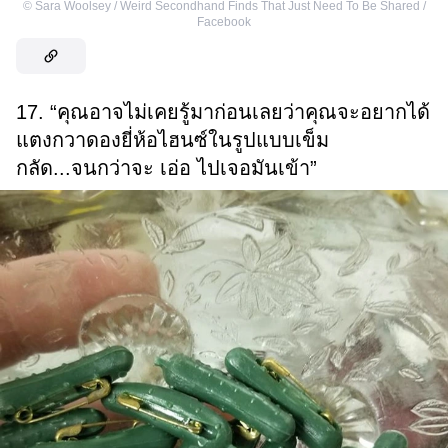
©
Sara Woolsey‎ / Weird Secondhand Finds That Just Need To Be Shared /
Facebook
17. “คุณอาจไม่เคยรู้มาก่อนเลยว่าคุณจะอยากได้
แตงกวาดองยี่ห้อไฮนซ์ในรูปแบบเข็ม
กลัด...จนกว่าจะ เอ่อ ไปเจอมันเข้า”