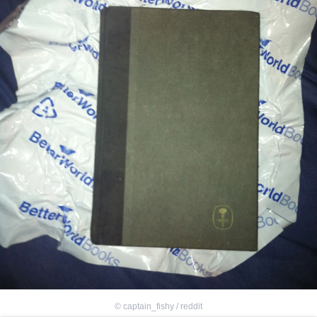
©
captain_fishy / reddit