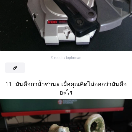
©
reddit / tophrman
11. มันคือกาน้ำชานะ เผื่อคุณคิดไม่ออกว่ามันคือ
อะไร