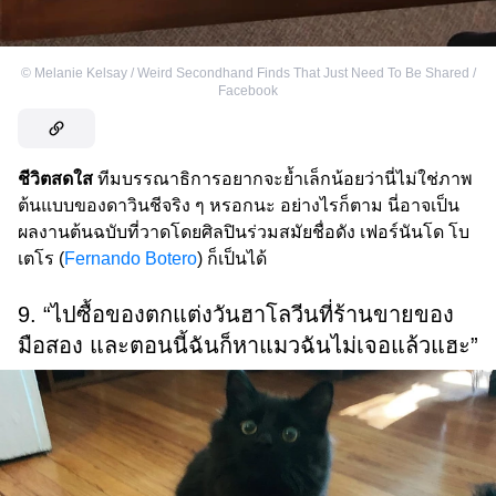
©
Melanie Kelsay‎ / Weird Secondhand Finds That Just Need To Be Shared /
Facebook
ชีวิตสดใส
ทีมบรรณาธิการอยากจะย้ำเล็กน้อยว่านี่ไม่ใช่ภาพ
ต้นแบบของดาวินชีจริง ๆ หรอกนะ อย่างไรก็ตาม นี่อาจเป็น
ผลงานต้นฉบับที่วาดโดยศิลปินร่วมสมัยชื่อดัง เฟอร์นันโด โบ
เตโร (
Fernando Botero
) ก็เป็นได้
9. “ไปซื้อของตกแต่งวันฮาโลวีนที่ร้านขายของ
มือสอง และตอนนี้ฉันก็หาแมวฉันไม่เจอแล้วแฮะ”