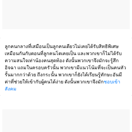
ลูกคนกลางที่เสมือนเป็นลูกคนเดียวไม่เคยได้รับสิทธิพิเศษ
เหมือนกันกับตอนที่ลูกคนโตเคยเป็น และพวกเขาก็ไม่ได้รับ
ความสนใจเท่าน้องคนสุดท้อง ดังนั้นพวกเขาจึงมักจะรู้สึก
อิจฉา แถมในครอบครัวนั้น พวกเขามีแนวโน้มที่จะเป็นคนหัว
รั้นมากกว่าด้วย ถึงกระนั้น พวกเขาก็ยังได้เรียนรู้ทักษะอันมี
ค่าที่ช่วยให้เข้ากับผู้คนได้ง่าย ดังนั้นพวกเขาจึงมัก
ชอบเข้า
สังคม