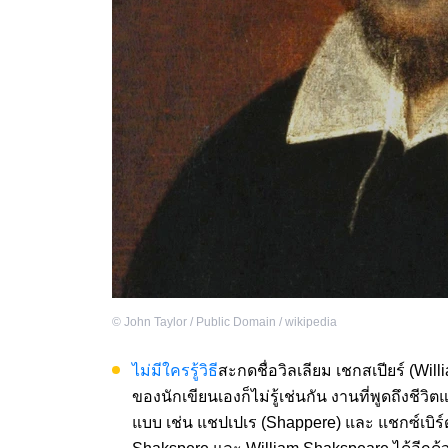
©
John Taylor / Public Domain / wikipedia
ไม่มีใครรู้วิธี
สะกดชื่อวิลเลียม เชกสเปียร์ (Will
ของนักเขียนเองก็ไม่รู้เช่นกัน งานที่พูดถึงช
แบบ เช่น แชปเปเร (Shappere) และ แชกซ์เบิร์ด