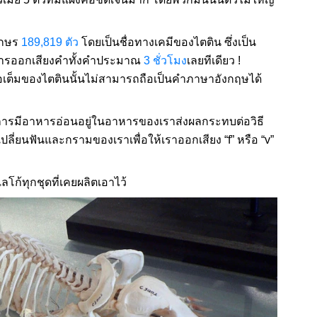
ักษร
189,819 ตัว
โดยเป็นชื่อทางเคมีของไตติน ซึ่งเป็น
นการออกเสียงคำทั้งคำประมาณ
3 ชั่วโมง
เลยทีเดียว !
่อเต็มของไตตินนั้นไม่สามารถถือเป็นคำภาษาอังกฤษได้
การมีอาหารอ่อนอยู่ในอาหารของเราส่งผลกระทบต่อวิธี
ลี่ยนฟันและกรามของเราเพื่อให้เราออกเสียง “f” หรือ “v”
ลโก้ทุกชุดที่เคยผลิตเอาไว้