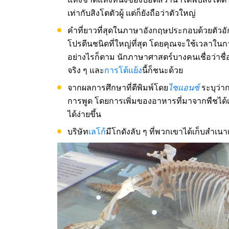
เท่ากับสิงโตตัวผู้ แต่ก็ยังถือว่าตัวใหญ่
คำที่ยาวที่สุดในภาษาอังกฤษประกอบด้วยตัวอ
โปรตีนชนิดที่ใหญ่ที่สุด โดยคุณจะใช้เวลาใ
อย่างไรก็ตาม นักภาษาศาสตร์บางคนเชื่อว่าชื
จริง ๆ และ
การโต้แย้ง
นี้ก็ชนะด้วย
จากผลการศึกษาที่ตีพิมพ์โดย
ไซแอนซ์
ระบุว่า
การพูด โดยการเพิ่มของอาหารที่มาจากพืชได้เป
ได้ง่ายขึ้น
บริษัท
เลโก้
มีโกดังลับ ๆ ที่พวกเขาได้เก็บสำเนาเ