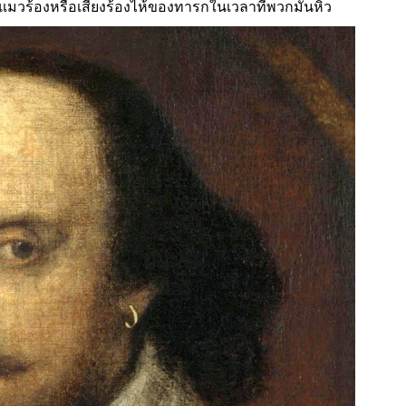
ลูกแมวร้องหรือเสียงร้องไห้ของทารกในเวลาที่พวกมันหิว