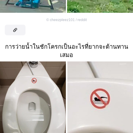
©
cheezpleez101 / reddit
การว่ายน้ำในชักโครกเป็นอะไรที่ยากจะต้านทาน
เสมอ