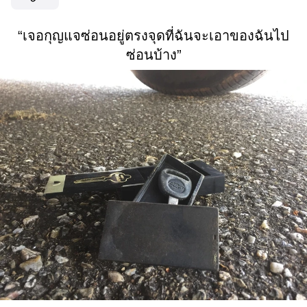
“เจอกุญแจซ่อนอยู่ตรงจุดที่ฉันจะเอาของฉันไป
ซ่อนบ้าง”