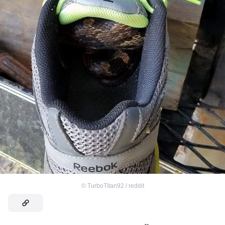
©
TurboTitan92 / reddit