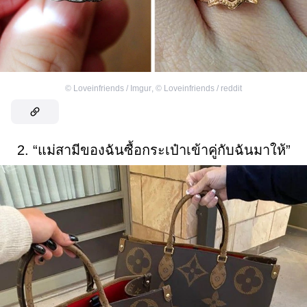
©
Loveinfriends / Imgur
,
©
Loveinfriends / reddit
2. “แม่สามีของฉันซื้อกระเป๋าเข้าคู่กับฉันมาให้”