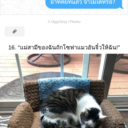
©
OggySeyy / Pikabu
16. “แม่สามีของฉันถักโซฟาแมวอันจิ๋วให้ฉัน!”