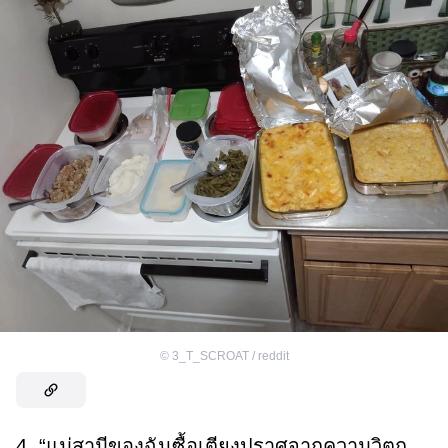
©
3_T_SCROAT / reddit
4. “แม่สามีของฉันซื้อเตียงปราศจากความวิตก