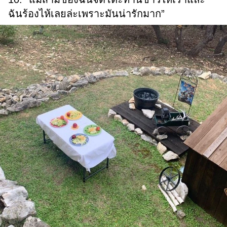
ฉันร้องไห้เลยล่ะเพราะมันน่ารักมาก”