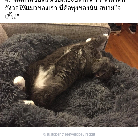
กังวลให้แมวของเรา นี่คือพุงของมัน สบายใจ
เกิ๊น!”
©
justopentheenvelope / reddit