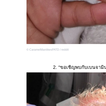
©
CaramelManlikesPATD / reddit
2. “ขอเชิญพบกับเบนจามิน