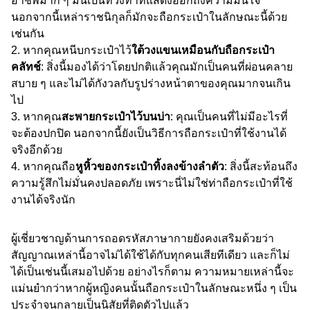
อาชีพมาก ๆ มันเป็นท่วงท่าที่แสดงออกถึงความมั่นใจ
นอกจากนี้เหล่าราชนิกุลก็มักจะถือกระเป๋าในลักษณะนี้ด้วย
เช่นกัน
หากคุณหนีบกระเป๋าไว้
ใต้วงแขนเหมือนกับถือกระเป๋า
คลัทช์
: สิ่งนี้มองได้ว่าโดยปกติแล้วคุณมักเป็นคนที่ผ่อนคลาย
สบาย ๆ และไม่ได้กังวลกับรูปร่างหน้าตาของคุณมากจนเกิน
ไป
หากคุณ
สะพายกระเป๋าไว้บนบ่า
: คุณเป็นคนที่ไม่มีอะไรที่
จะต้องปกปิด นอกจากนี้ยังเป็นวิธีการถือกระเป๋าที่ใช้งานได้
จริงอีกด้วย
หากคุณถือ
หูหิ้วของกระเป๋าทิ้งลงข้างลำตัว
: สิ่งนี้สะท้อนถึง
ความรู้สึกไม่มั่นคงปลอดภัย เพราะนี่ไม่ใช่ท่าถือกระเป๋าที่ใช้
งานได้จริงนัก
ผู้เชี่ยวชาญด้านการถอดรหัสภาษากายยังคงเสริมด้วยว่า
สัญญาณเหล่านี้อาจไม่ได้ใช้ได้กับทุกคนเสียทีเดียว และก็ไม่
ได้เป็นเช่นนี้เสมอไปด้วย อย่างไรก็ตาม ความหมายเหล่านี้จะ
แม่นยำกว่าหากผู้หญิงคนนั้นถือกระเป๋าในลักษณะหนึ่ง ๆ เป็น
ประจำจนกลายเป็นนิสัยที่ติดตัวไปแล้ว