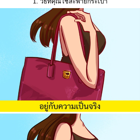
1. วิธีที่คุณใช้สะพายกระเป๋า