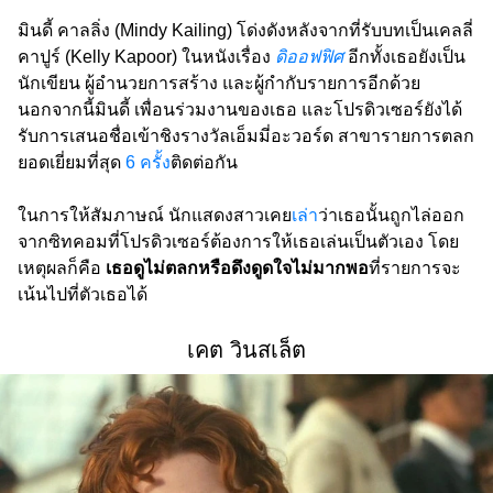
มินดี้ คาลลิ่ง (Mindy Kailing) โด่งดังหลังจากที่รับบทเป็นเคลลี่
คาปูร์ (Kelly Kapoor) ในหนังเรื่อง
ดิออฟฟิศ
อีกทั้งเธอยังเป็น
นักเขียน ผู้อำนวยการสร้าง และผู้กำกับรายการอีกด้วย
นอกจากนี้มินดี้ เพื่อนร่วมงานของเธอ และโปรดิวเซอร์ยังได้
รับการเสนอชื่อเข้าชิงรางวัลเอ็มมี่อะวอร์ด สาขารายการตลก
ยอดเยี่ยมที่สุด
6 ครั้ง
ติดต่อกัน
ในการให้สัมภาษณ์ นักแสดงสาวเคย
เล่า
ว่าเธอนั้นถูกไล่ออก
จากซิทคอมที่โปรดิวเซอร์ต้องการให้เธอเล่นเป็นตัวเอง โดย
เหตุผลก็คือ
เธอดูไม่ตลกหรือดึงดูดใจไม่มากพอ
ที่รายการจะ
เน้นไปที่ตัวเธอได้
เคต วินสเล็ต