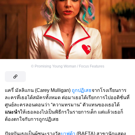
©
Promising Young Woman / Focus Features
แครี่ มัลลิแกน (Carey Mulligan)
ถูกปฏิเสธ
จากโรงเรียนการ
ละครที่เธอได้สมัครทั้งหมด ต่อมาเธอได้เรียกการไปออดิชั่นที่
ศูนย์ละครลอนดอนว่า “ความทรมาน” ตัวแทนของเธอได้
แนะนำ
ให้เธอลองไปเป็นพิธีกรในรายการเด็ก แต่แล้วเธอก็
ต้องตกใจกับการถูกปฏิเสธ
ปัจจุบันเธอเป็นผู้ชนะรางวัล
บาฟต้า
(BAFTA) สาขานักแสดง