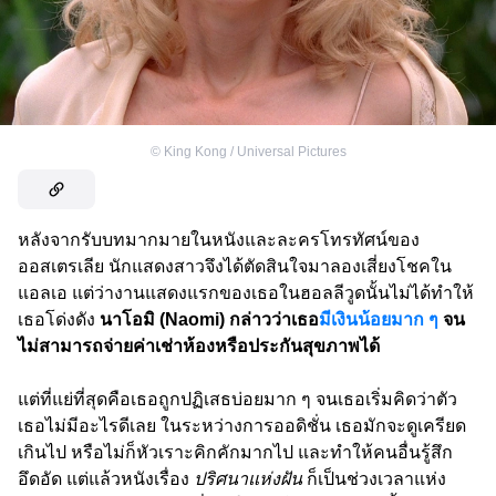
©
King Kong / Universal Pictures
หลังจากรับบทมากมายในหนังและละครโทรทัศน์ของ
ออสเตรเลีย นักแสดงสาวจึงได้ตัดสินใจมาลองเสี่ยงโชคใน
แอลเอ แต่ว่างานแสดงแรกของเธอในฮอลลีวูดนั้นไม่ได้ทำให้
เธอโด่งดัง
นาโอมิ (Naomi) กล่าวว่าเธอ
มีเงินน้อยมาก ๆ
จน
ไม่สามารถจ่ายค่าเช่าห้องหรือประกันสุขภาพได้
แต่ที่แย่ที่สุดคือเธอถูกปฏิเสธบ่อยมาก ๆ จนเธอเริ่มคิดว่าตัว
เธอไม่มีอะไรดีเลย ในระหว่างการออดิชั่น เธอมักจะดูเครียด
เกินไป หรือไม่ก็หัวเราะคิกคักมากไป และทำให้คนอื่นรู้สึก
อึดอัด แต่แล้วหนังเรื่อง
ปริศนาแห่งฝัน
ก็เป็นช่วงเวลาแห่ง