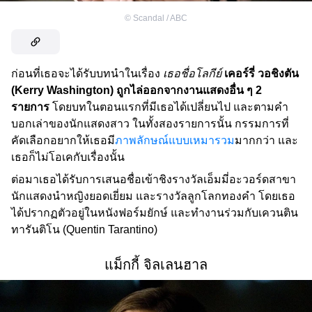
©
Scandal / ABC
ก่อนที่เธอจะได้รับบทนำในเรื่อง
เธอชื่อโลกีย์
เคอร์รี่ วอชิงตัน
(Kerry Washington) ถูกไล่ออกจากงานแสดงอื่น ๆ 2
รายการ
โดยบทในตอนแรกที่มีเธอได้เปลี่ยนไป และตามคำ
บอกเล่าของนักแสดงสาว ในทั้งสองรายการนั้น กรรมการที่
คัดเลือกอยากให้เธอมี
ภาพลักษณ์แบบเหมารวม
มากกว่า และ
เธอก็ไม่โอเคกับเรื่องนั้น
ต่อมาเธอได้รับการเสนอชื่อเข้าชิงรางวัลเอ็มมี่อะวอร์ดสาขา
นักแสดงนำหญิงยอดเยี่ยม และรางวัลลูกโลกทองคำ โดยเธอ
ได้ปรากฏตัวอยู่ในหนังฟอร์มยักษ์ และทำงานร่วมกับเควนติน
ทารันติโน (Quentin Tarantino)
แม็กกี้ จิลเลนฮาล