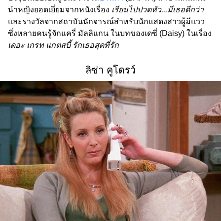
นำหญิงยอดเยี่ยมจากหนังเรื่อง
เรียนไปปวดหัว...มีเธอดีกว่า
และรางวัลจากสถาบันนักจารณ์สำหรับนักแสดงสาวผู้มีแวว
ซึ่งหลายคนรู้จักแครี่ มัลลิแกน ในบทของเดซี่ (Daisy) ในเรื่อง
เดอะ เกรท แกตสบี้ รักเธอสุดที่รัก
ลิซ่า คูโดรว์