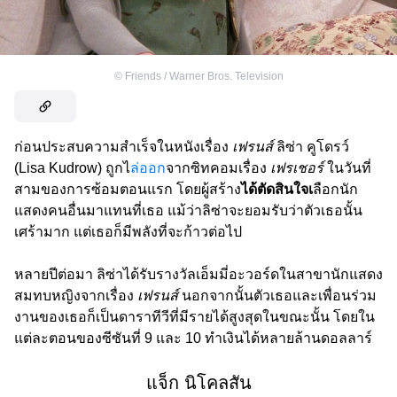
©
Friends / Warner Bros. Television
ก่อนประสบความสำเร็จในหนังเรื่อง
เฟรนส์
ลิซ่า คูโดรว์
(Lisa Kudrow) ถูกไ
ล่ออก
จากซิทคอมเรื่อง
เฟรเชอร์
ในวันที่
สามของการซ้อมตอนแรก โดยผู้สร้าง
ได้ตัดสินใจเ
ลือกนัก
แสดงคนอื่นมาแทนที่เธอ แม้ว่าลิซ่าจะยอมรับว่าตัวเธอนั้น
เศร้ามาก แต่เธอก็มีพลังที่จะก้าวต่อไป
หลายปีต่อมา ลิซ่าได้รับรางวัลเอ็มมี่อะวอร์ดในสาขานักแสดง
สมทบหญิงจากเรื่อง
เฟรนส์
นอกจากนั้นตัวเธอและเพื่อนร่วม
งานของเธอก็เป็นดาราทีวีที่มีรายได้สูงสุดในขณะนั้น โดยใน
แต่ละตอนของซีซันที่ 9 และ 10 ทำเงินได้หลายล้านดอลลาร์
แจ็ก นิโคลสัน