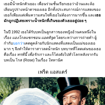
เธอมีน้ำหนักตัวเยอะ เพื่อนร่วมชั้นเรียกเธอว่าอ้วนและล้อ
เลียนรูปร่างหน้าตาของเธอ อีกทั้งประสบการณ์การแสดงของ
เธอก็เพียงแต่เพิ่มความสนใจที่เธอไม่ต้องการมากขึ้น และ
เธอ
มักถูกปฏิเสธเพราะน้ำหนักที่เกินของตัวเธออยู่บ่อย ๆ
ในปี 1992 เธอได้รับบทเป็นลูกสาวของหญิงอ้วนคนหนึ่งใน
เรื่อง
แองโกลแซกซอน แอดทิจูด
โดยระหว่างการถ่ายทำ ผู้
กำกับ
บอกว่า
เคตดูคล้ายกับนักแสดงที่แสดงเป็นแม่ของเธอ
มาก ๆ จึงทำให้ดาราสาวลดน้ำหนัก บทบาทที่โดดเด่นของเธอ
คือเรื่อง
ทรพีนี้ เพื่อรักเรา
และก็โด่งดังไปทั่วโลกหลังจากรับ
บทเป็น โรส (Rose) ในเรื่อง
ไททานิค
เฟร็ด แอสแตร์