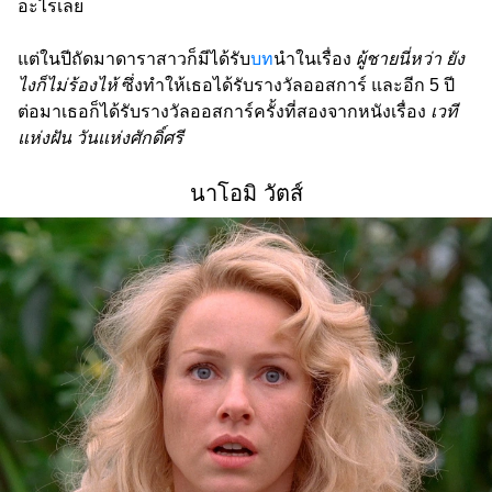
อะไรเลย
แต่ในปีถัดมาดาราสาวก็มีได้รับ
บท
นำในเรื่อง
ผู้ชายนี่หว่า ยัง
ไงก็ไม่ร้องไห้
ซึ่งทำให้เธอได้รับรางวัลออสการ์ และอีก 5 ปี
ต่อมาเธอก็ได้รับรางวัลออสการ์ครั้งที่สองจากหนังเรื่อง
เวที
แห่งฝัน วันแห่งศักดิ์ศรี
นาโอมิ วัตส์