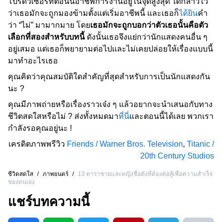
โปรดิวเซอร์ที่ตอนนี้อาชีพการงานอยู่ในจุดสูงสุด ได้กล่าวไว้
ว่าเธอมักจะถูกมองข้ามตั้งแต่เริ่มอาชีพนี้ และเธอก็
ได้ยิน
คำ
ว่า “ไม่” มามากมาย โดย
เธอมักจะถูกบอกว่าตัวเธอนั้นคือตัว
เลือกที่สองสำหรับบทนี้
ดังนั้นเธอจึงแย่กว่านักแสดงคนอื่น ๆ
อยู่เสมอ แต่เธอก็พยายามต่อไปและไม่เคยปล่อยให้เรื่องแบบนี้
มาทำอะไรเธอ
คุณคิดว่าคุณสมบัติใดสำคัญที่สุดสำหรับการเป็นนักแสดงกัน
นะ ?
คุณมีภาพถ่ายหรือเรื่องราวเจ๋ง ๆ แล้วอยากจะนำเสนอกับทาง
ชีวิตสดใสหรือไม่ ? ส่งทั้งหมดมา
ที่นี่
และตอนนี้ได้เลย พวกเรา
กำลังรอคุณอยู่นะ !
เครดิตภาพพรีวิว
Friends / Warner Bros. Television
,
Titanic /
20th Century Studios
ชีวิตสดใส
/
ภาพยนตร์
/
13 ดาราชายและหญิงชื่อดังที่ต้องต่อสู้เพื่อความสำเร็จ
ของตนเอง
แชร์บทความนี้