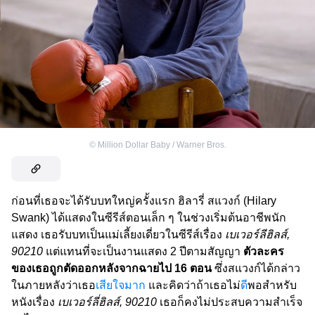
©
Million Dollar Baby / Warner Bros.
ก่อนที่เธอจะได้รับบทใหญ่ครั้งแรก ฮิลารี่ สแวงก์ (Hilary
Swank) ได้แสดงในซีรีส์ตอนเล็ก ๆ ในช่วงเริ่มต้นอาชีพนัก
แสดง เธอรับบทเป็นแม่เลี้ยงเดี่ยวในซีรีส์เรื่อง
เบเวอร์ลีฮิลส์,
90210
แต่แทนที่จะเป็นงานแสดง 2 ปีตามสัญญา
ตัวละคร
ของเธอถูกตัดออกหลังจากฉายไป 16 ตอน
ซึ่งสแวงก์ได้กล่าว
ในภายหลังว่าเธอ
เสียใจมาก
และคิดว่าถ้าเธอไม่
ดี
พอสำหรับ
หนังเรื่อง
เบเวอร์ลี่ฮิลส์, 90210
เธอก็คงไม่ประสบความสำเร็จ