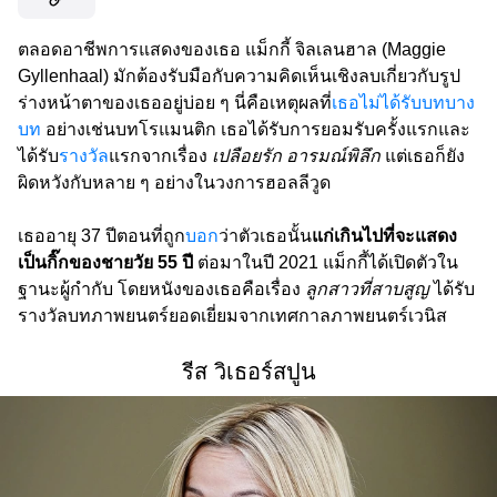
ตลอดอาชีพการแสดงของเธอ แม็กกี้ จิลเลนฮาล (Maggie
Gyllenhaal) มักต้องรับมือกับความคิดเห็นเชิงลบเกี่ยวกับรูป
ร่างหน้าตาของเธออยู่บ่อย ๆ นี่คือเหตุผลที่
เธอไม่ได้รับบทบาง
บท
อย่างเช่นบทโรแมนติก เธอได้รับการยอมรับครั้งแรกและ
ได้รับ
รางวัล
แรกจากเรื่อง
เปลือยรัก อารมณ์พิลึก
แต่เธอก็ยัง
ผิดหวังกับหลาย ๆ อย่างในวงการฮอลลีวูด
เธออายุ 37 ปีตอนที่ถูก
บอก
ว่าตัวเธอนั้น
แก่เกินไปที่จะแสดง
เป็นกิ๊กของชายวัย 55 ปี
ต่อมาในปี 2021 แม็กกี้ได้เปิดตัวใน
ฐานะผู้กำกับ โดยหนังของเธอคือเรื่อง
ลูกสาวที่สาบสูญ
ได้รับ
รางวัลบทภาพยนตร์ยอดเยี่ยมจากเทศกาลภาพยนตร์เวนิส
รีส วิเธอร์สปูน