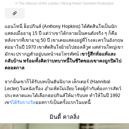
©
The Silence of the Lambs / Strong Heart / Demme Production
แอนโทนี่ ฮ็อปกินส์ (Anthony Hopkins) ได้ตัดสินใจเป็นนัก
แสดงเมื่ออายุ 15 ปี แต่ว่าเขาได้กลายเป็นคนดังจริง ๆ ก็คือ
หลังจากที่เขาอายุ 50 ปี เขาเคยแสดงอยู่ที่โรงละครในอังกฤษ
ต่อมาในปี 1970 เขาตัดสินใจย้ายไปฮอลลีวูด แต่ส่วนใหญ่เขา
มักจะปรากฏตัวอยู่บนหน้าจอโทรทัศน์ เ
ขารู้สึกท้อแท้และ
กลับบ้าน พร้อมทั้งคิดว่าบทบาทนี้ในชีวิตของเขาคงถูกปิดไป
ตลอดกาล
จากนั้นเขาก็ได้รับบทเป็นฮันนิบาล เล็กเตอร์ (Hannibal
Lecter) ในหนังเรื่อง
อำมหิตไม่เงียบ
โดยผู้กำกับต้องการสัตว์
ประหลาดและได้เลือกฮอปกินส์ให้มารับบท ทำให้ในปี 1992
เขา
ได้รับรางวัล
ออสการ์เป็นครั้งแรกในบทนี้
มินดี้ คาลลิ่ง