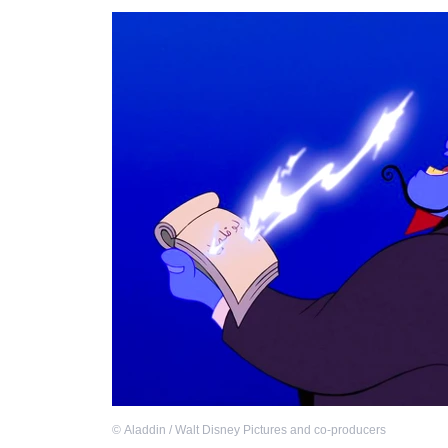
©
Aladdin / Walt Disney Pictures and co-producers