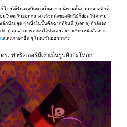
นีย์ โดยได้รับแรงบันดาลใจมาจากนิทานพื้นบ้านคลาสสิกที่
วามนิยมในตะวันออกกลาง แล้วหนังของดิสนีย์ก็ย่อมให้ความ
กน้อยสุด ๆ หนึ่งในนั้นคือฉากที่จินนี่ (Genie) กำลังจด
din) คุณสามารถเห็นได้ชัดเลยว่าเขาเขียนหนังสือจาก
ับ
และภาษาอื่น ๆ ในตะวันออกกลาง
ดร. ฟาซิลเลอร์มีเงาเป็นรูปหัวกะโหลก