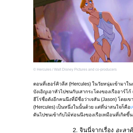
©
Hercules / Walt Disney Pictures and co-producers
ตอนที่เฮอร์คิวลีส (Hercules) ในวัยหนุ่มเข้ามาใ
บังเอิญเอาหัวไปชนกับเสากระโดงของเรืออาร์โก้ (
ฮีโร่ชื่อดังอีกคนนึงที่มีชื่อว่าเจสัน (Jason) โดยเข
(Hercules) เป็นหนึ่งในนั้นด้วย แต่ที่น่าสนใจก็คือ
เ
ดันไปชนเข้ากับไม้ท่อนนึงของเรือเหมือนที่เกิดขึ้
2. จินนี่จากเรื่อง
อะลาด