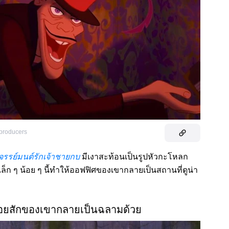
-producers
จรรย์มนต์รักเจ้าชายกบ
มีเงาสะท้อนเป็นรูปหัวกะโหลก
เล็ก ๆ น้อย ๆ นี้ทำให้ออฟฟิศของเขากลายเป็นสถานที่ดูน่า
 รอยสักของเขากลายเป็นฉลามด้วย