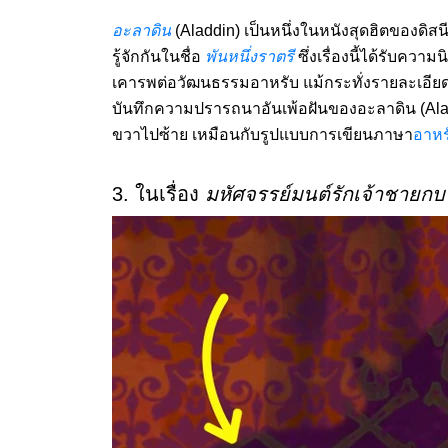
อะลาดิน
(Aladdin) เป็นหนึ่งในหนังสุดฮิตของดิส
รู้จักกันในชื่อ
พันหนึ่งราตรี
ซึ่งเรื่องนี้ได้รับค
เคารพต่อวัฒนธรรมอาหรับ แม้กระทั่งรายละเอียดเล็
บันทึกความปรารถนาอันเพ้อฝันของอะลาดิน (Alad
ขวาไปซ้าย เหมือนกับรูปแบบการเขียนภาษา
อาหร
3. ในเรื่อง
มหัศจรรย์มนต์รักเจ้าชายกบ