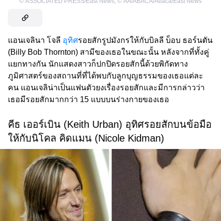
©
ASSOCIATED PRESS/East News
,
©
AA/ABACA/Abaca/East News
แอนเจลินา โจลี
อุทิศ
รอยสักรูปมังกรให้กับบิลลี บ็อบ ธอร์นตัน
(Billy Bob Thornton) สามีของเธอในขณะนั้น หลังจากที่ทั้งคู่
แยกทางกัน นักแสดงสาวก็ปกปิดรอยสักนี้ด้วยพิกัดทาง
ภูมิศาสตร์ของสถานที่ที่ได้พบกับลูกบุญธรรมของเธอแต่ละ
คน แอนเจลิน่าเป็นแฟนตัวยงเรื่องรอยสักและมีการกล่าวว่า
เธอมีรอยสักมากกว่า 15 แบบบนร่างกายของเธอ
คีธ เออร์เบิน (Keith Urban) อุทิศรอยสักบนข้อมือ
ให้กับนิโคล คิดแมน (Nicole Kidman)