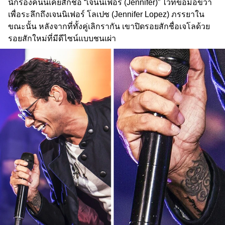
นักร้องคนนี้เคยสักชื่อ “เจนนิเฟอร์ (Jennifer)” ไว้ที่ข้อมือขวา
เพื่อระลึกถึงเจนนิเฟอร์ โลเปซ (Jennifer Lopez) ภรรยาใน
ขณะนั้น หลังจากที่ทั้งคู่เลิกรากัน เขาปิดรอยสักชื่อเจโลด้วย
รอยสักใหม่ที่มีดีไซน์แบบชนเผ่า