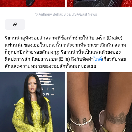
©
Anthony Behar/Sipa USA/East News
ริฮานน่าอุทิศรอยสักฉลามที่ข้อเท้าซ้ายให้กับ เดร็ก (Drake)
แฟนหนุ่มของเธอในขณะนั้น หลังจากที่พวกเขาเลิกกัน ฉลาม
ก็ถูกปกปิดด้วยรอยสักมงกุฎ ริฮานน่านั้นเป็นแฟนตัวยงของ
ศิลปะการสัก นิตยสาร
แอล
(Elle) ถึงกับจัดทำ
ไกด์
เกี่ยวกับรอย
สักและความหมายของรอยสักทั้งหมดของเธอ