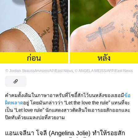
©
Jordan Strauss/Invision/AP/East News
,
©
ANGELA WEISS/AFP/East News
คำคมดั้งเดิมในภาษาอาหรับที่โซอี้สักไว้บนหลังของเธอมี
ข้อ
ผิดพลาด
อยู่ โดยมันกล่าวว่า “Let the love the rule” แทนที่จะ
เป็น “Let love rule” นักแสดงสาวตัดสินใจเอารอยสักออกและ
ปิดทับด้วยแมลงปอที่สวยงาม
แอนเจลีนา โจลี (Angelina Jolie) ทำให้รอยสัก