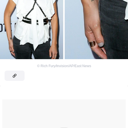
©
Rich Fury/Invision/AP/East News