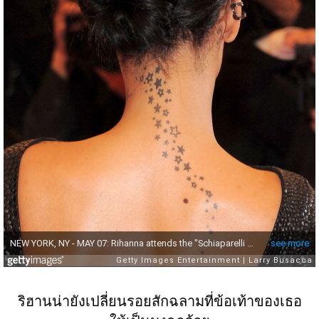
ริฮานน่ายังเปลี่ยนรอยสักฉลามที่ข้อเท้าของเธอ