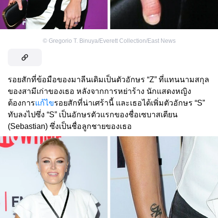
©
Gregorio T. Binuya/Everett Collection/East News
รอยสักที่ข้อมือของมาลีนเดิมเป็นตัวอักษร “Z” ที่แทนนามสกุล
ของสามีเก่าของเธอ หลังจากการหย่าร้าง นักแสดงหญิง
ต้องการ
แก้ไข
รอยสักที่น่าเศร้านี้ และเธอได้เพิ่มตัวอักษร “S”
ทับลงไปซึ่ง “S” เป็นอักษรตัวแรกของชื่อเซบาสเตียน
(Sebastian) ซึ่งเป็นชื่อลูกชายของเธอ