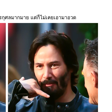
ารกุศลมากมาย แต่ก็ไม่เคยเอามาอวด