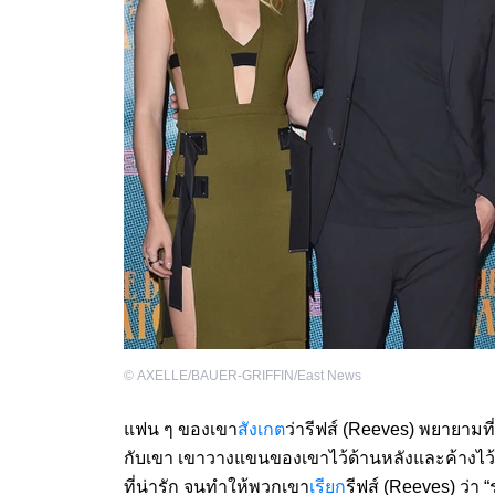
©
AXELLE/BAUER-GRIFFIN/East News
แฟน ๆ ของเขา
สังเกต
ว่ารีฟส์ (Reeves) พยายามที
กับเขา เขาวางแขนของเขาไว้ด้านหลังและค้างไว้แบบ
ที่น่ารัก จนทำให้พวกเขา
เรียก
รีฟส์ (Reeves) ว่า 