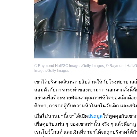
©
Raymond Hall/GC Images/Getty Images
,
©
Raymond Hall/
Images/Getty Images
เขาได้บริจาคเงินหลายสิบล้านให้กับโรงพยาบาลเ
ถ่อมตัวกับการกระทำของเขามาก นอกจากสิ่งนี้นั
อย่างเพื่อที่จะช่วยพัฒนาคุณภาพชีวิตของเด็กด้อ
ศึกษา, การต่อสู้กับความหิวโหยในวัยเด็ก และส
เมื่อไม่นานมานี้เขาได้เปิด
ประมูล
ให้พูดคุยกับเขา
เพื่อคุยกับแฟน ๆ ของเขาเท่านั้น จริง ๆ แล้วคีอานู
เรนโบว์โกลด์ และเงินที่หามาได้จะถูกบริจาคให้กับ