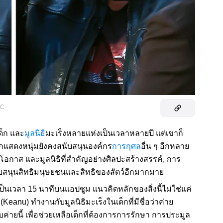
GC
ด็ก และ
มูลนิธิ
มะเร็งหลายแห่งเป็นเวลาหลายปี แต่เขาก็
กแสดงหนุ่มยังคงสนับสนุนองค์กร
การกุศล
อื่น ๆ อีกหลาย
ยโอกาส และมูลนิธิที่สำคัญอย่างศิลปะสร้างสรรค์, การ
นับสนุนสิทธิมนุษยชนและสิทธิของสัตว์อีกมากมาย
เป็นเวลา 15 นาทีบนแอปซูม แนวคิดหลักของสิ่งนี้ไม่ใช่แค่
 (Keanu) ทำงานกับมูลนิธิมะเร็งในเด็กที่มีชื่อว่าค่าย
ค่ายนี้ เพื่อช่วยเหลือเด็กที่ต้องการการรักษา การประมูล