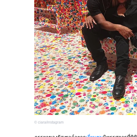
©
ciara/instagram