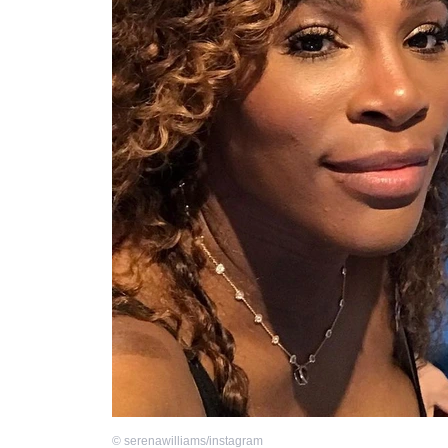
©
serenawilliams/instagram