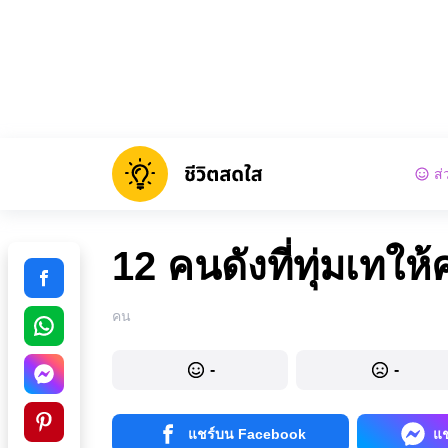
ส่
12 คนดังที่ทุ่มเทให
คน
-
-
แชร์บน Facebook
แ