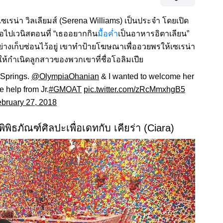
เรน่า วิลเลียมส์ (Serena Williams) เป็นประจำ โดยเปิด
อไปเวนิสตอนที่ “เธออยากกิน
มื้อค่ำ
เป็นอาหารอิตาเลียน”
อย่างเก็บซ่อนไว้อยู่ เขาทำป้ายโฆษณาเพื่ออวยพรให้เซเรน่า
ห้กำเนิดลูกสาวของพวกเขาที่ชื่อโอลิมเปีย
 Springs.
@OlympiaOhanian
& I wanted to welcome her
 help from Jr.
#GMOAT
pic.twitter.com/zRcMmxhgB5
bruary 27, 2018
พิพิธภัณฑ์ศิลปะเพื่อเดทกับ เคียร่า (Ciara)