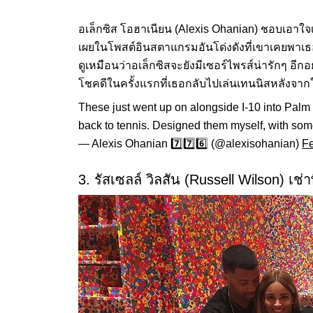
อเล็กซิส โอฮาเนียน (Alexis Ohanian) ชอบเอาใจเซ
เผยในโพสต์อินสตาแกรมอันโด่งดังที่เขาเคยพาเธ
ดูเหมือนว่าอเล็กซิสจะยังมีเซอร์ไพรส์น่ารักๆ อีก
โชคดีในครั้งแรกที่เธอกลับไปเล่นเทนนิสหลังจากใ
These just went up on alongside I-10 into Palm
back to tennis. Designed them myself, with some
— Alexis Ohanian 7️⃣7️⃣6️⃣ (@alexisohanian)
Fe
3. รัสเซลล์ วิลสัน (Russell Wilson) เช่า