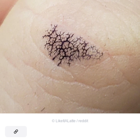
©
LikeItALatte / reddit