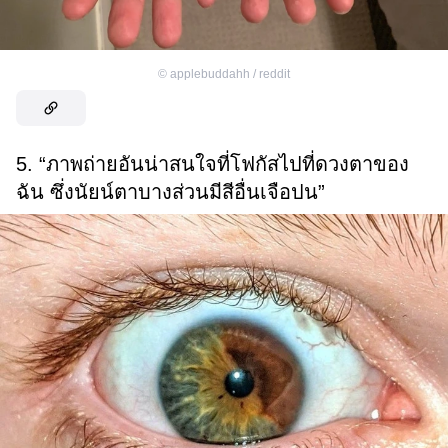
©
applebuddahh / reddit
5. “ภาพถ่ายอันน่าสนใจที่โฟกัสไปที่ดวงตาของ
ฉัน ซึ่งนัยน์ตาบางส่วนมีสีอื่นเจือปน”