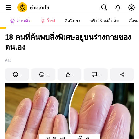
ส่วนตัว
ใหม่
จิตวิทยา
ทริป & เคล็ดลับ
สิ่งข
18 คนที่ค้นพบสิ่งพิเศษอยู่บนร่างกายของ
ตนเอง
คน
-
-
-
-