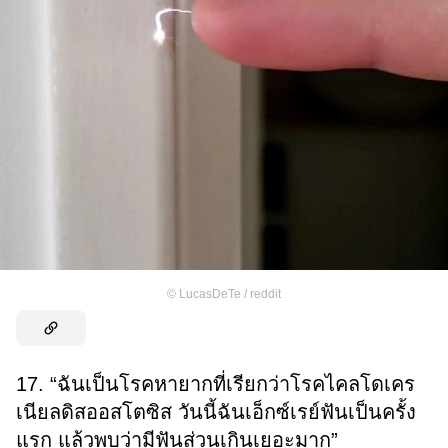
©
LucasDeTe / reddit
17. “ฉันเป็นโรคหายากที่เรียกว่าโรคไคลโดเคร
เนียลดิสออสโตซิส วันนี้ฉันเอ็กซ์เรย์ฟันเป็นครั้ง
แรก แล้วพบว่ามีฟันส่วนเกินเยอะมาก”