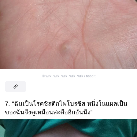
©
wrk_wrk_wrk_wrk_wrk / reddit
7. “ฉันเป็นโรคซิสติกไฟโบรซิส หนึ่งในแผลเป็น
ของฉันจึงดูเหมือนสะดืออีกอันนึง”