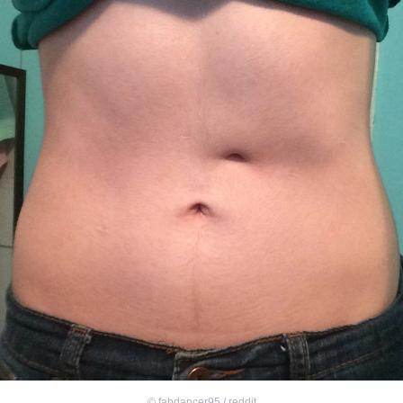
©
fabdancer95 / reddit