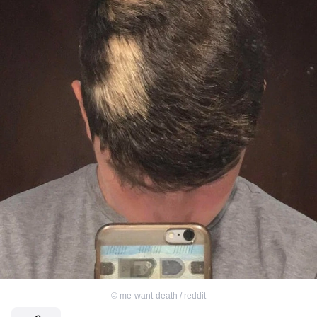
©
me-want-death / reddit