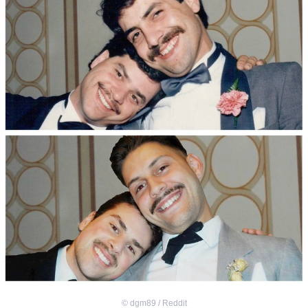
©
dgm89 / Reddit