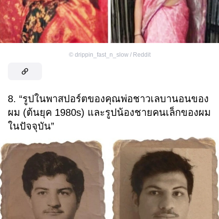
©
drippin_fast_n_slow / Reddit
8. “รูปในพาสปอร์ตของคุณพ่อชาวเลบานอนของ
ผม (ต้นยุค 1980s) และรูปน้องชายคนเล็กของผม
ในปัจจุบัน”