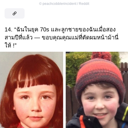
©
peachcobblerincident / Reddit
14. “ฉันในยุค 70s และลูกชายของฉันเมื่อสอง
สามปีที่แล้ว — ขอบคุณคุณแม่ที่ตัดผมหน้าม้านี่
ให้ !”