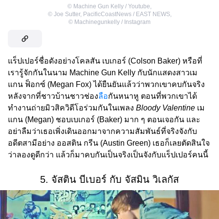
©
Machine Gun Kelly / Youtube
,
©
Joe Sutter, PacificCoastNews / EAST NEWS
,
©
Machinegunkelly / Instagram
แร็ปเปอร์ชื่อดังอย่างโคลสัน เบเกอร์ (Colson Baker) หรือที่
เรารู้จักกันในนาม Machine Gun Kelly กับนักแสดงสาวเม
แกน ฟ็อกซ์ (Megan Fox) ได้ยืนยันแล้วว่าพวกเขาคบกันจริง
หลังจากที่ชาวบ้านชาวช่อง
ลือ
กันหนาหู ตอนที่พวกเขาได้
ทำงานถ่ายมิวสิควิดีโอร่วมกันในเพลง
Bloody Valentine
เม
แกน (Megan) ชอบเบเกอร์ (Baker) มาก ๆ ตอนเจอกัน และ
อย่าลืมว่าเธอเพิ่งเดินออกมาจากความสัมพันธ์ที่จริงจังกับ
อดีตสามีอย่าง ออสติน กรีน (Austin Green) เธอก็เลยตัดสินใจ
ว่าลองดูดีกว่า แล้วก็มาคบกันเป็นจริงเป็นจังกับแร็ปเปอร์คนนี้
5. จัสติน บีเบอร์ กับ จัสมิน วิเลกัส