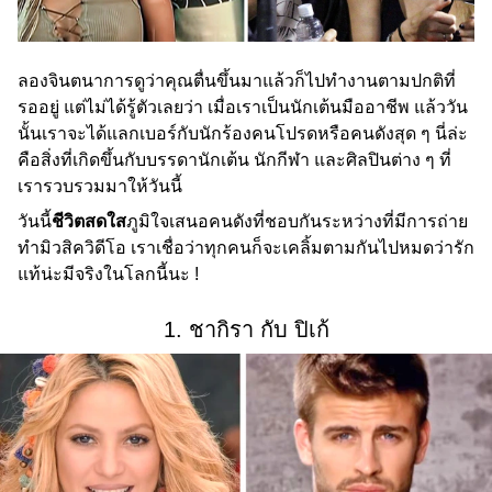
ลองจินตนาการดูว่าคุณตื่นขึ้นมาแล้วก็ไปทำงานตามปกติที่
รออยู่ แต่ไม่ได้รู้ตัวเลยว่า เมื่อเราเป็นนักเต้นมืออาชีพ แล้ววัน
นั้นเราจะได้แลกเบอร์กับนักร้องคนโปรดหรือคนดังสุด ๆ นี่ล่ะ
คือสิ่งที่เกิดขึ้นกับบรรดานักเต้น นักกีฬา และศิลปินต่าง ๆ ที่
เรารวบรวมมาให้วันนี้
วันนี้
ชีวิตสดใส
ภูมิใจเสนอคนดังที่ชอบกันระหว่างที่มีการถ่าย
ทำมิวสิควิดีโอ เราเชื่อว่าทุกคนก็จะเคลิ้มตามกันไปหมดว่ารัก
แท้น่ะมีจริงในโลกนี้นะ !
1. ชากิรา กับ ปิเก้