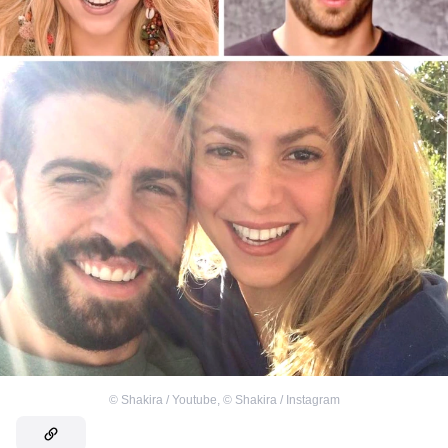
©
Shakira / Youtube
,
©
Shakira / Instagram