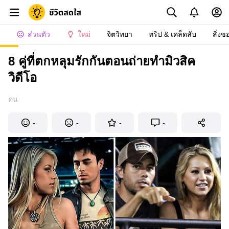
ส่วนตัว
ใหม่
จิตวิทยา
ทริป & เคล็ดลับ
สิ่งข
8 คู่ที่ตกหลุมรักกันตอนถ่ายทำมิวสิค
วิดีโอ
คน
-
-
-
-