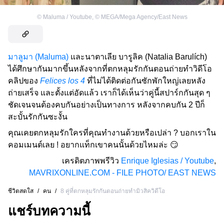
©
Maluma / Youtube
,
©
MEGA/Mega Agency/East News
มาลูมา (Maluma)
และนาตาเลีย บารูลิค (Natalia Barulích)
ได้ศึกษากันมากขึ้นหลังจากที่ตกหลุมรักกันตอนถ่ายทำวิดีโอ
คลิปของ
Felices los 4
ที่ไม่ได้ติดต่อกันซักพักใหญ่เลยหลัง
ถ่ายเสร็จ และตั้งแต่อัดแล้ว เราก็ได้เห็นว่าคู่นี้สปาร์กกันสุด ๆ
ชัดเจนจนต้องคบกันอย่างเป็นทางการ หลังจากคบกัน 2 ปีก็
สะบั้นรักกันซะงั้น
คุณเคยตกหลุมรักใครที่คุณทำงานด้วยหรือเปล่า ? บอกเราใน
คอมเมนต์เลย ! อยากแท็กเขาคนนั้นด้วยไหมล่ะ 😏
เครดิตภาพพรีวิว
Enrique Iglesias / Youtube
,
MAVRIXONLINE.COM - FILE PHOTO/ EAST NEWS
ชีวิตสดใส
/
คน
/
8 คู่ที่ตกหลุมรักกันตอนถ่ายทำมิวสิควิดีโอ
แชร์บทความนี้