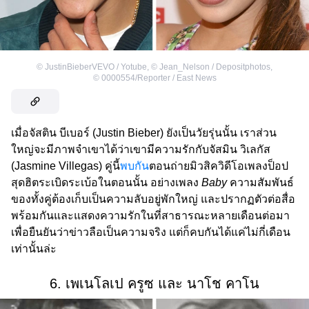
©
JustinBieberVEVO / Yotube
,
©
Jean_Nelson / Depositphotos
,
©
0000554/Reporter / East News
เมื่อจัสติน บีเบอร์ (Justin Bieber) ยังเป็นวัยรุ่นนั้น เราส่วน
ใหญ่จะมีภาพจำเขาได้ว่าเขามีความรักกับจัสมิน วิเลกัส
(Jasmine Villegas) คู่นี้
พบกัน
ตอนถ่ายมิวสิควิดีโอเพลงป็อป
สุดฮิตระเบิดระเบ้อในตอนนั้น อย่างเพลง
Baby
ความสัมพันธ์
ของทั้งคู่ต้องเก็บเป็นความลับอยู่พักใหญ่ และปรากฏตัวต่อสื่อ
พร้อมกันและแสดงความรักในที่สาธารณะหลายเดือนต่อมา
เพื่อยืนยันว่าข่าวลือเป็นความจริง แต่ก็คบกันได้แค่ไม่กี่เดือน
เท่านั้นล่ะ
6. เพเนโลเป ครูซ และ นาโช คาโน