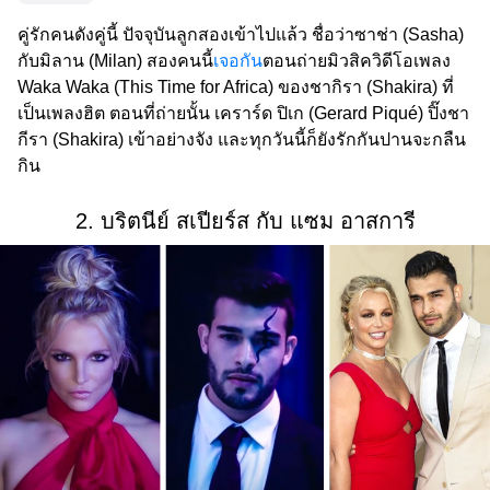
คู่รักคนดังคู่นี้ ปัจจุบันลูกสองเข้าไปแล้ว ชื่อว่าซาช่า (Sasha)
กับมิลาน (Milan) สองคนนี้
เจอกัน
ตอนถ่ายมิวสิควิดีโอเพลง
Waka Waka (This Time for Africa) ของชากิรา (Shakira) ที่
เป็นเพลงฮิต ตอนที่ถ่ายนั้น เคราร์ด ปิเก (Gerard Piqué) ปิ๊งชา
กีรา (Shakira) เข้าอย่างจัง และทุกวันนี้ก็ยังรักกันปานจะกลืน
กิน
2. บริตนีย์ สเปียร์ส กับ แซม อาสการี