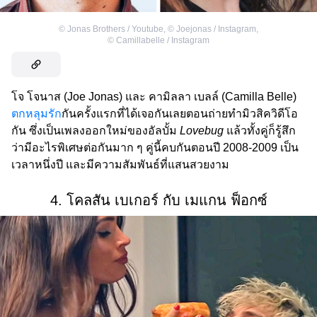
©
Jonas Brothers / Youtube
,
©
Joejonas / Instagram
,
©
Camillabelle / Instagram
โจ โจนาส (Joe Jonas) และ คามิลลา เบลล์ (Camilla Belle)
ตกหลุมรัก
กันครั้งแรกที่ได้เจอกันเลยตอนถ่ายทำมิวสิควิดีโอ
กัน ซึ่งเป็นเพลงออกใหม่ของอัลบั้ม
Lovebug
แล้วทั้งคู่ก็รู้สึก
ว่ามีอะไรพิเศษต่อกันมาก ๆ คู่นี้คบกันตอนปี 2008-2009 เป็น
เวลาหนึ่งปี และมีความสัมพันธ์ที่แสนสวยงาม
4. โคลสัน เบเกอร์ กับ เมแกน ฟ็อกซ์