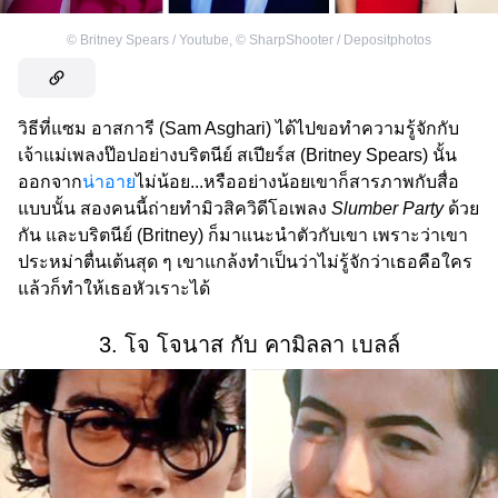
©
Britney Spears / Youtube
,
©
SharpShooter / Depositphotos
วิธีที่แซม อาสการี (Sam Asghari) ได้ไปขอทำความรู้จักกับ
เจ้าแม่เพลงป๊อปอย่างบริตนีย์ สเปียร์ส (Britney Spears) นั้น
ออกจาก
น่าอาย
ไม่น้อย...หรืออย่างน้อยเขาก็สารภาพกับสื่อ
แบบนั้น สองคนนี้ถ่ายทำมิวสิควิดีโอเพลง
Slumber Party
ด้วย
กัน และบริตนีย์ (Britney) ก็มาแนะนำตัวกับเขา เพราะว่าเขา
ประหม่าตื่นเต้นสุด ๆ เขาแกล้งทำเป็นว่าไม่รู้จักว่าเธอคือใคร
แล้วก็ทำให้เธอหัวเราะได้
3. โจ โจนาส กับ คามิลลา เบลล์