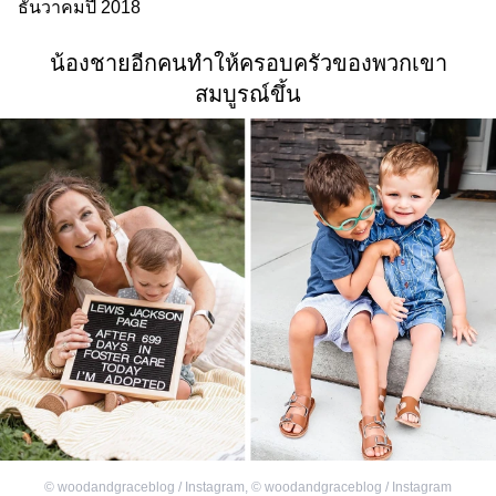
ธันวาคมปี 2018
น้องชายอีกคนทำให้ครอบครัวของพวกเขา
สมบูรณ์ขึ้น
©
woodandgraceblog / Instagram
,
©
woodandgraceblog / Instagram