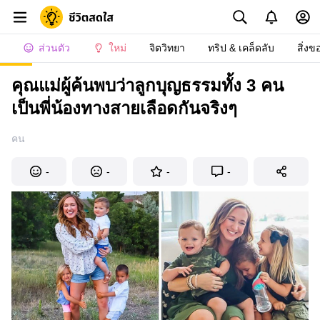
ส่วนตัว
ใหม่
จิตวิทยา
ทริป & เคล็ดลับ
สิ่งข
คุณแม่ผู้ค้นพบว่าลูกบุญธรรมทั้ง 3 คน
เป็นพี่น้องทางสายเลือดกันจริงๆ
คน
-
-
-
-