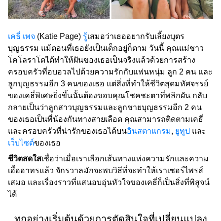
เคธี่ เพจ
(Katie Page)
รู้
เสมอว่าเธออยากรับเลี้ยงบุตร
บุญธรรม แม้ตอนที่เธอยังเป็นเด็กอยู่ก็ตาม วันนี้ คุณแม่ชาว
โคโลราโดได้ทำให้ฝันของเธอเป็นจริงแล้วด้วยการสร้าง
ครอบครัวที่อบอวลไปด้วยความรักกับแฟนหนุ่ม ลูก 2 คน และ
ลูกบุญธรรมอีก 3 คนของเธอ แต่สิ่งที่ทำให้ชีวิตสุดมหัศจรรย์
ของเคธี่พิเศษยิ่งขึ้นนั้นต้องขอบคุณโชคชะตาที่พลิกผัน กลับ
กลายเป็นว่าลูกสาวบุญธรรมและลูกชายบุญธรรมอีก 2 คน
ของเธอเป็นพี่น้องกันทางสายเลือด คุณสามารถติดตามเคธี่
และครอบครัวที่น่ารักของเธอได้บน
อินสตาแกรม
,
ยูทูป
และ
เว็บไซต์
ของเธอ
ชีวิตสดใส
เชื่อว่าเมื่อเราเลือกเส้นทางแห่งความรักและความ
เอื้ออาทรแล้ว จักรวาลมักจะพบวิธีที่จะทำให้เราเซอร์ไพรส์
เสมอ และเรื่องราวที่แสนอบอุ่นหัวใจของเคธี่ก็เป็นสิ่งที่พิสูจน์
ได้
ทุกอย่างเริ่มต้นด้วยการตัดสินใจที่เปลี่ยนแปลง