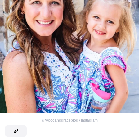
©
woodandgraceblog / Instagram