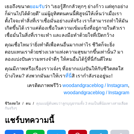
เธอถึงขนาด
ยอมรับ
ว่า “เธอรู้สึกกลัวทุกๆ ย่างก้าว แต่ทุกอย่าง
ก็ผ่านไปได้ด้วยดี” แม่ผู้อุทิศตนคนนี้พิสูจน์ให้เห็นว่าเมื่อเรา
ตั้งใจจะทำสิ่งที่เราเชื่อมั่นอย่างแท้จริง เราก็สามารถทำให้มัน
เกิดขึ้นได้ เราแค่ต้องเชื่อในความเข้มแข็งที่อยู่ภายในตัวเรา
เชื่อมั่นในสิ่งที่เราจะทำ และลงมือทำด้วยใจที่เปิดกว้าง
คุณเชื่อไหมว่ายิ่งทำดีเพื่อคนอื่นมากเท่าไร ชีวิตก็จะยิ่ง
ตอบแทนเราด้วยช่วงเวลาแห่งความสุขมากขึ้นเท่านั้น? มา
ลองแบ่งปันความทรงจำดีๆ ให้คนอื่นได้รู้ที่นี่กันดีไหม
คุณมีภาพหรือเรื่องราวเจ๋งๆ ที่อยากแบ่งปันให้กับชีวิตสดใส
บ้างไหม? ส่งพวกมันมาให้เรา
ที่นี่
สิ เรากำลังรออยู่นะ!
เครดิตภาพพรีวิว
woodandgraceblog / Instagram
,
woodandgraceblog / Instagram
ชีวิตสดใส
/
คน
/
คุณแม่ผู้ค้นพบว่าลูกบุญธรรมทั้ง 3 คนเป็นพี่น้องทางสายเลือด
กันจริงๆ
แชร์บทความนี้