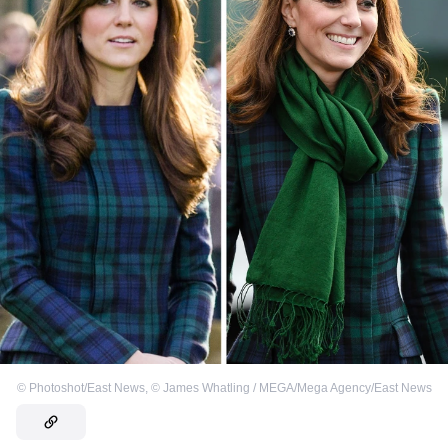
©
Photoshot/East News
,
©
James Whatling / MEGA/Mega Agency/East News