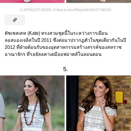
©
AFP/EAST NEWS
,
©
face to face/Reporter/EAST NEWS
ดัชเชสเคท (Kate) ทรงสวมชุดนี้ในระหว่างการเยือน
ลอสแองเจลิสในปี 2011 ซึ่งต่อมาปรากฏตัวในชุดเดียวกันในปี
2012 ที่ฝ่ายต้อนรับของอุตสาหกรรมสร้างสรรค์ของสหราช
อาณาจักร ที่รอยัลอคาเดมีออฟอาตส์ในลอนดอน
5.