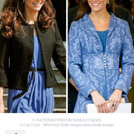
©
PHOTOSHOT/REPORTER/EAST NEWS
,
©
Carl Court - WPA Pool/ Getty Images News/Getty Images