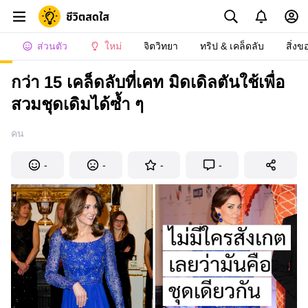
ส่วนตัว
ใหม่
จิตวิทยา
ทริป & เคล็ดลับ
สิ่งข
กว่า 15 เคล็ดลับที่เคท มิดเดิลตันใช้เพื่อ
สวมชุดเดิมได้ซ้ำ ๆ
คน
-
-
-
-