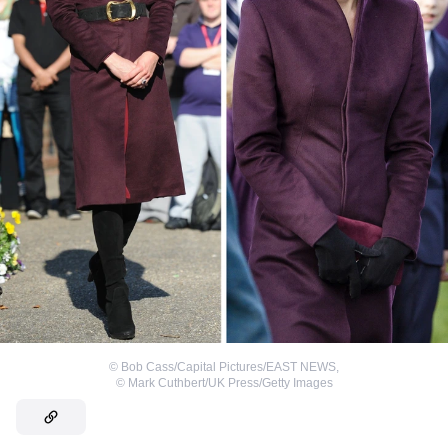
©
Bob Cass/Capital Pictures/EAST NEWS
,
©
Mark Cuthbert/UK Press/Getty Images