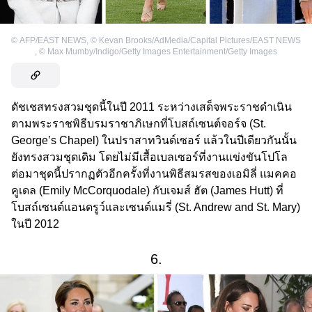
©
AFP/EAST NEWS
,
©
Kevan Brooks/AdMedia/Capital Pictures/EAST NEWS
,
©
Max Mumby/Indigo/Getty Images Entertainment/Getty Images
ดัชเชสทรงสวมชุดนี้ในปี 2011 ระหว่างเสด็จพระราชดำเนิน
ตามพระราชพิธีบรมราชาภิเษกที่โบสถ์เซนต์จอร์จ (St.
George’s Chapel) ในปราสาทวินด์เซอร์ แล้วในปีเดียวกันนั้น
ยังทรงสวมชุดเดิม โดยไม่มีเสื้อเบลเซอร์ที่งานแข่งขันโปโล
ต่อมาชุดนี้ปรากฏตัวอีกครั้งที่งานพิธีสมรสของเอมิลี่ แมคคอ
คูเดล (Emily McCorquodale) กับเจมส์ ฮัต (James Hutt) ที่
โบสถ์เซนต์แอนดรูว์และเซนต์แมรี่ (St. Andrew and St. Mary)
ในปี 2012
6.