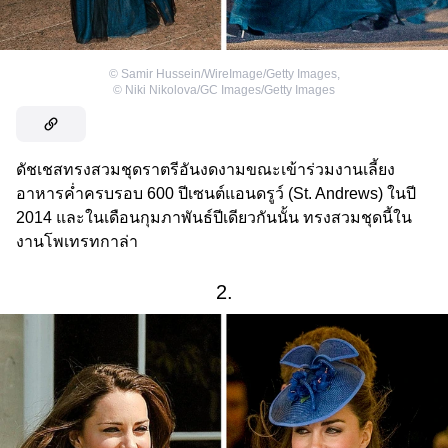
©
Samir Hussein/WireImage/Getty Images
,
©
Niki Nikolova/GC Images/Getty Images
ดัชเชสทรงสวมชุดราตรีอันงดงามขณะเข้าร่วมงานเลี้ยง
อาหารค่ำครบรอบ 600 ปีเซนต์แอนดรูว์ (St. Andrews) ในปี
2014 และในเดือนกุมภาพันธ์ปีเดียวกันนั้น ทรงสวมชุดนี้ใน
งานโพเทรทกาล่า
2.