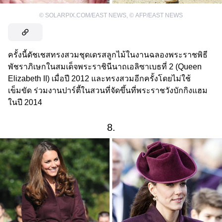
©
SOLARPIX.COM/EAST NEWS
,
©
AFP/EAST NEWS
ครั้งนี้ดัชเชสทรงสวมชุดเดรสลูกไม้ในงานฉลองพระราชพิธี
พัชราภิเษกในสมเด็จพระราชินีนาถเอลิซาเบธที่ 2 (Queen
Elizabeth II) เมื่อปี 2012 และทรงสวมอีกครั้งโดยไม่ใช้
เข็มขัด ร่วมงานปาร์ตี้ในสวนที่จัดขึ้นที่พระราชวังบักกิงแฮม
ในปี 2014
8.