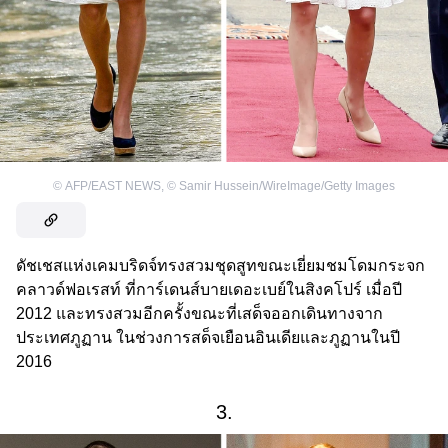
©
AFP/EAST NEWS
,
©
Samir Hussein/WireImage/Getty Images
ดัชเชสแห่งเคมบริดจ์ทรงสวมชุดสูทขณะเยี่ยมชมโดมกระจก
คลาวด์ฟอเรสท์ ที่การ์เดนส์บายเดอะเบย์ในสิงคโปร์ เมื่อปี
2012 และทรงสวมอีกครั้งขณะที่เสด็จออกเดินทางจาก
ประเทศภูฏาน ในช่วงการสด็จเยือนอินเดียและภูฏานในปี
2016
3.