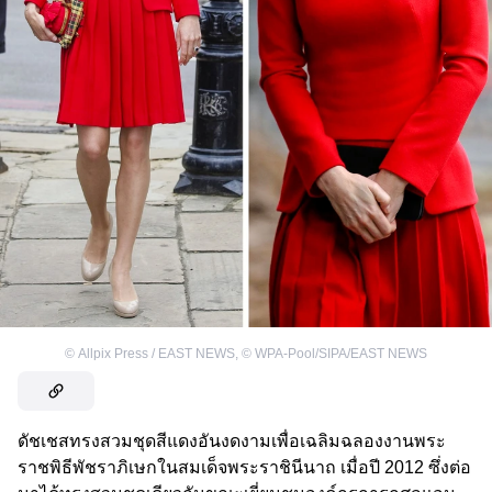
©
Allpix Press / EAST NEWS
,
©
WPA-Pool/SIPA/EAST NEWS
ดัชเชสทรงสวมชุดสีแดงอันงดงามเพื่อเฉลิมฉลองงานพระ
ราชพิธีพัชราภิเษกในสมเด็จพระราชินีนาถ เมื่อปี 2012 ซึ่งต่อ