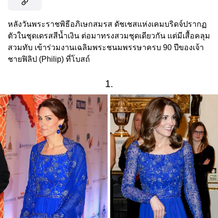
หลังวันพระราชพิธีอภิเษกสมรส ดัชเชสแห่งเคมบริดจ์ปรากฏ
ตัวในชุดเดรสสีน้ำเงิน ต่อมาทรงสวมชุดเดียวกัน แต่มีเสื้อคลุม
สวมทับ เข้าร่วมงานเฉลิมพระชนมพรรษาครบ 90 ปีของเจ้า
ชายฟิลิป (Philip) ที่โบสถ์
1.