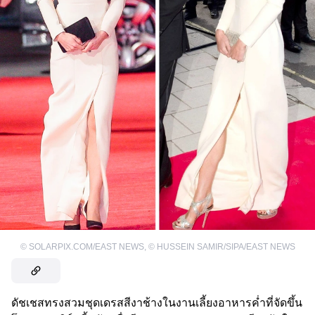
©
SOLARPIX.COM/EAST NEWS
,
©
HUSSEIN SAMIR/SIPA/EAST NEWS
ดัชเชสทรงสวมชุดเดรสสีงาช้างในงานเลี้ยงอาหารค่ำที่จัดขึ้น