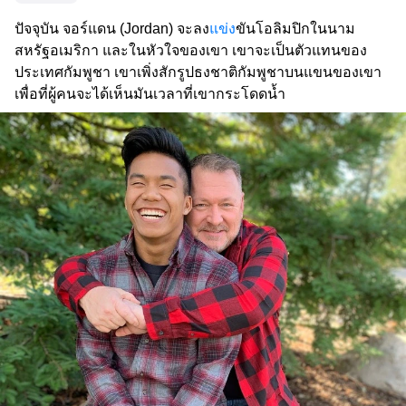
ปัจจุบัน จอร์แดน (Jordan) จะลง
แข่ง
ขันโอลิมปิกในนาม
สหรัฐอเมริกา และในหัวใจของเขา เขาจะเป็นตัวแทนของ
ประเทศกัมพูชา เขาเพิ่งสักรูปธงชาติกัมพูชาบนแขนของเขา
เพื่อที่ผู้คนจะได้เห็นมันเวลาที่เขากระโดดน้ำ