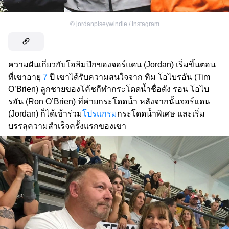
©
jordanpiseywindle / Instagram
ความฝันเกี่ยวกับโอลิมปิกของจอร์แดน (Jordan) เริ่มขึ้นตอน
ที่เขาอายุ
7
ปี เขาได้รับความสนใจจาก ทิม โอไบรอัน (Tim
O’Brien) ลูกชายของโค้ชกีฬากระโดดน้ำชื่อดัง รอน โอไบ
รอัน (Ron O’Brien) ที่ค่ายกระโดดน้ำ หลังจากนั้นจอร์แดน
(Jordan) ก็ได้เข้าร่วม
โปรแกรม
กระโดดน้ำพิเศษ และเริ่ม
บรรลุความสำเร็จครั้งแรกของเขา