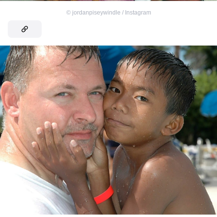
©
jordanpiseywindle / Instagram