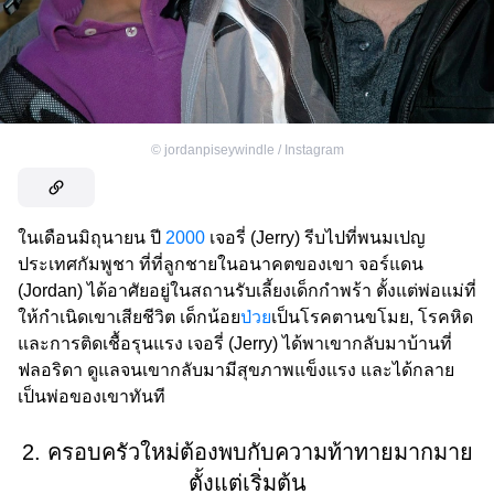
©
jordanpiseywindle / Instagram
ในเดือนมิถุนายน ปี
2000
เจอรี่ (Jerry) รีบไปที่พนมเปญ
ประเทศกัมพูชา ที่ที่ลูกชายในอนาคตของเขา จอร์แดน
(Jordan) ได้อาศัยอยู่ในสถานรับเลี้ยงเด็กกำพร้า ตั้งแต่พ่อแม่ที่
ให้กำเนิดเขาเสียชีวิต เด็กน้อย
ป่วย
เป็นโรคตานขโมย, โรคหิด
และการติดเชื้อรุนแรง เจอรี่ (Jerry) ได้พาเขากลับมาบ้านที่
ฟลอริดา ดูแลจนเขากลับมามีสุขภาพแข็งแรง และได้กลาย
เป็นพ่อของเขาทันที
2. ครอบครัวใหม่ต้องพบกับความท้าทายมากมาย
ตั้งแต่เริ่มต้น