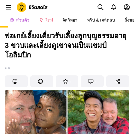
ส่วนตัว
ใหม่
จิตวิทยา
ทริป & เคล็ดลับ
สิ่งข
พ่อเกย์เลี้ยงเดี่ยวรับเลี้ยงลูกบุญธรรมอายุ
3 ขวบและเลี้ยงดูเขาจนเป็นแชมป์
โอลิมปิก
คน
-
-
-
-