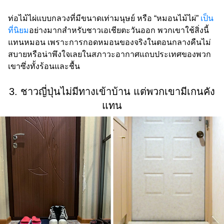
ท่อไม้ไผ่แบบกลวงที่มีขนาดเท่ามนุษย์ หรือ “หมอนไม้ไผ่”
เป็น
ที่นิยม
อย่างมากสำหรับชาวเอเชียตะวันออก พวกเขาใช้สิ่งนี้
แทนหมอน เพราะการกอดหมอนของจริงในตอนกลางคืนไม่
สบายหรือน่าพึงใจเลยในสภาวะอากาศแถบประเทศของพวก
เขาซึ่งทั้งร้อนและชื้น
3. ชาวญี่ปุ่นไม่มีทางเข้าบ้าน แต่พวกเขามีเกนคัง
แทน