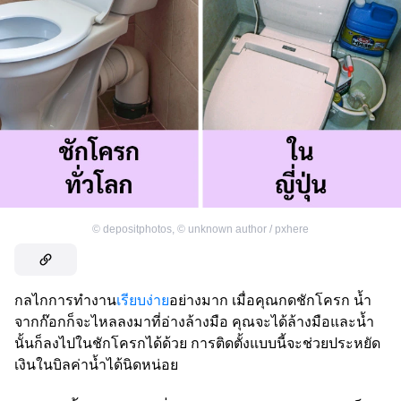
©
depositphotos
,
©
unknown author / pxhere
กลไกการทำงาน
เรียบง่าย
อย่างมาก เมื่อคุณกดชักโครก น้ำ
จากก๊อกก็จะไหลลงมาที่อ่างล้างมือ คุณจะได้ล้างมือและน้ำ
นั้นก็ลงไปในชักโครกได้ด้วย การติดตั้งแบบนี้จะช่วยประหยัด
เงินในบิลค่าน้ำได้นิดหน่อย