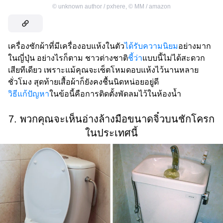
©
unknown author / pxhere
,
©
MM / amazon
เครื่องซักผ้าที่มีเครื่องอบแห้งในตัว
ได้รับความนิยม
อย่างมาก
ในญี่ปุ่น อย่างไรก็ตาม ชาวต่างชาติ
ชี้ว่า
แบบนี้ไม่ได้สะดวก
เสียทีเดียว เพราะแม้คุณจะเซ็ตโหมดอบแห้งไว้นานหลาย
ชั่วโมง สุดท้ายเสื้อผ้าก็ยังคงชื้นนิดหน่อยอยู่ดี
วิธีแก้ปัญหา
ในข้อนี้คือการติดตั้งพัดลมไว้ในห้องน้ำ
7. พวกคุณจะเห็นอ่างล้างมือขนาดจิ๋วบนชักโครก
ในประเทศนี้