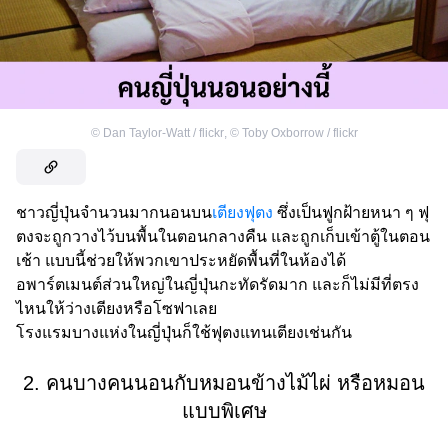
©
Dan Taylor-Watt / flickr
,
©
Toby Oxborrow / flickr
ชาวญี่ปุ่นจำนวนมากนอนบน
เตียงฟุตง
ซึ่งเป็นฟูกฝ้ายหนา ๆ ฟุ
ตงจะถูกวางไว้บนพื้นในตอนกลางคืน และถูกเก็บเข้าตู้ในตอน
เช้า แบบนี้ช่วยให้พวกเขาประหยัดพื้นที่ในห้องได้
อพาร์ตเมนต์ส่วนใหญ่ในญี่ปุ่นกะทัดรัดมาก และก็ไม่มีที่ตรง
ไหนให้ว่างเตียงหรือโซฟาเลย
โรงแรมบางแห่งในญี่ปุ่นก็ใช้ฟุตงแทนเตียงเช่นกัน
2. คนบางคนนอนกับหมอนข้างไม้ไผ่ หรือหมอน
แบบพิเศษ