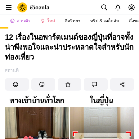
ส่วนตัว
ใหม่
จิตวิทยา
ทริป & เคล็ดลับ
สิ่งข
12 เรื่องในอพาร์ตเมนต์ของญี่ปุ่นที่อาจทั้ง
น่าพึงพอใจและน่าประหลาดใจสำหรับนัก
ท่องเที่ยว
สถานที่
-
-
-
-