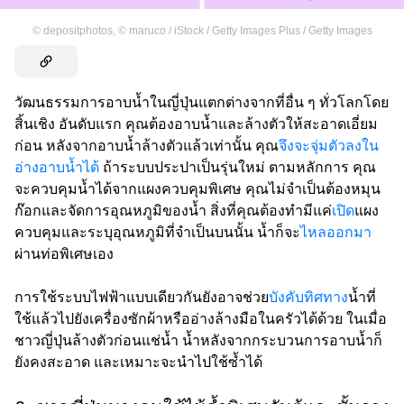
©
depositphotos
,
©
maruco / iStock / Getty Images Plus / Getty Images
วัฒนธรรมการอาบน้ำในญี่ปุ่นแตกต่างจากที่อื่น ๆ ทั่วโลกโดย
สิ้นเชิง อันดับแรก คุณต้องอาบน้ำและล้างตัวให้สะอาดเอี่ยม
ก่อน หลังจากอาบน้ำล้างตัวแล้วเท่านั้น คุณ
จึงจะจุ่มตัวลงใน
อ่างอาบน้ำได้
ถ้าระบบประปาเป็นรุ่นใหม่ ตามหลักการ คุณ
จะควบคุมน้ำได้จากแผงควบคุมพิเศษ คุณไม่จำเป็นต้องหมุน
ก๊อกและจัดการอุณหภูมิของน้ำ สิ่งที่คุณต้องทำมีแค่
เปิด
แผง
ควบคุมและระบุอุณหภูมิที่จำเป็นบนนั้น น้ำก็จะ
ไหลออกมา
ผ่านท่อพิเศษเอง
การใช้ระบบไฟฟ้าแบบเดียวกันยังอาจช่วย
บังคับทิศทาง
น้ำที่
ใช้แล้วไปยังเครื่องซักผ้าหรืออ่างล้างมือในครัวได้ด้วย ในเมื่อ
ชาวญี่ปุ่นล้างตัวก่อนแช่น้ำ น้ำหลังจากกระบวนการอาบน้ำก็
ยังคงสะอาด และเหมาะจะนำไปใช้ซ้ำได้