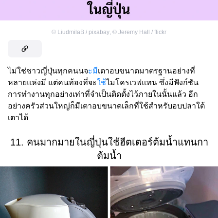
©
LiudmilaB / pixabay
,
©
Jeremy Hall / flickr
ไม่ใช่ชาวญี่ปุ่นทุกคนนจ
ะมี
เตาอบขนาดมาตรฐานอย่างที่
หลายแห่งมี แต่คนท้องที่จะ
ใช้
ไมโครเวฟแทน ซึ่งมีฟังก์ชัน
การทำงานทุกอย่างเท่าที่จำเป็นติดตั้งไว้ภายในนั้นแล้ว อีก
อย่างครัวส่วนใหญ่ก็มีเตาอบขนาดเล็กที่ใช้สำหรับอบปลาใต้
เตาได้
11. คนมากมายในญี่ปุ่นใช้ฮีตเตอร์ต้มน้ำแทนกา
ต้มน้ำ