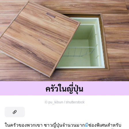
©
pu_kibun / shutterstock
ในครัวของพวกเขา ชาวญี่ปุ่นจำนวนมาก
มี
ช่องพิเศษสำหรับ