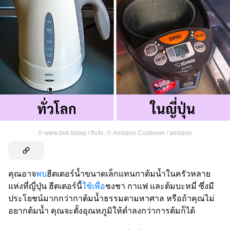
©
www.trek.today / flickr
,
©
Amazon Customer / amazon
คุณอาจ
พบ
ฮีตเตอร์น้ำขนาดเล็กแทนกาต้มน้ำในครัวหลาย
แห่งที่ญี่ปุ่น ฮีตเตอร์นี้
ใช้เพื่อ
ชงชา กาแฟ และต้มบะหมี่ ซึ่งมี
ประโยชน์มากกว่ากาต้มน้ำธรรมดามหาศาล หรือถ้าคุณไม่
อยากต้มน้ำ คุณจะตั้งอุณหภูมิให้ต่ำลงกว่าการต้มก็ได้