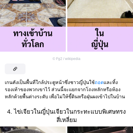
©
Fg2 / wikipedia
เกนคังเป็นพื้นที่ใกล้ประตูหน้าซึ่งชาวญี่ปุ่นใช้
ถอด
และทิ้ง
รองเท้าของพวกเขาไว้ ส่วนนี้จะแยกจากโถงหลักหรือห้อง
หลักด้วยพื้นต่างระดับ เพื่อไม่ให้ขี้ดินหรือฝุ่นผงเข้าไปในบ้าน
4. ไข่เจียวในญี่ปุ่นเจียวในกระทะแบบพิเศษทรง
สี่เหลี่ยม