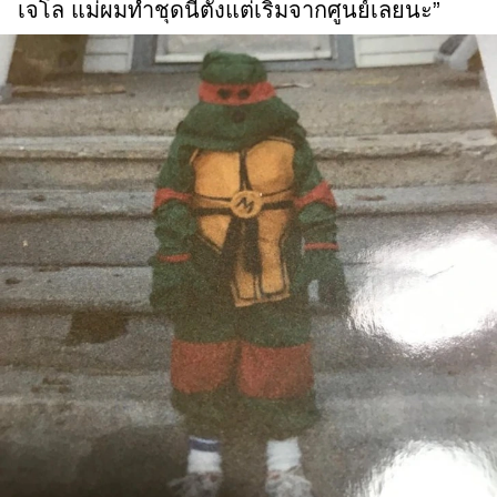
เจโล แม่ผมทำชุดนี้ตั้งแต่เริ่มจากศูนย์เลยนะ”