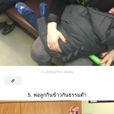
©
LordSoulThif / pikabu
5. พ่อลูกกินข้าวกันธรรมด๊า