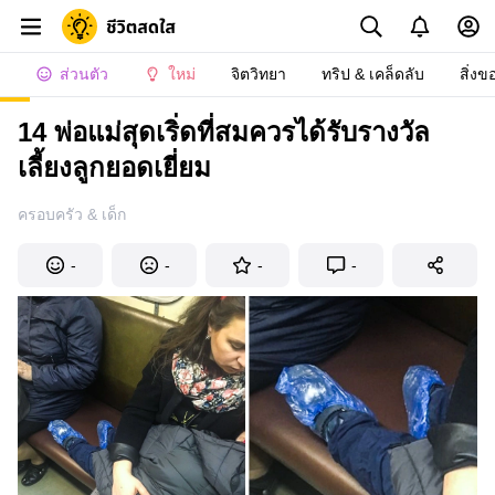
ส่วนตัว
ใหม่
จิตวิทยา
ทริป & เคล็ดลับ
สิ่งข
14 พ่อแม่สุดเริ่ดที่สมควรได้รับรางวัล
เลี้ยงลูกยอดเยี่ยม
ครอบครัว & เด็ก
-
-
-
-