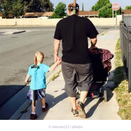
©
staruxa111 / pikabu