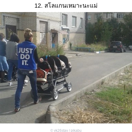
12. สโลแกนเหมาะนะแม่
©
vk26stav / pikabu