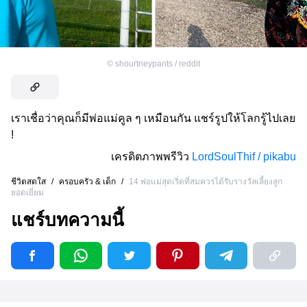
©
shourtneypants / reddit
เราเชื่อว่าคุณก็มีพ่อแม่คูล ๆ เหมือนกัน แชร์รูปให้โลกรู้ไปเลย
!
เครดิตภาพพรีวิว
LordSoulThif / pikabu
ชีวิตสดใส
/
ครอบครัว & เด็ก
/
14 พ่อแม่สุดเริ่ดที่สมควรได้รับรางวัลเลี้ยงลูก
ยอดเยี่ยม
แชร์บทความนี้