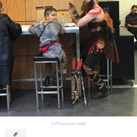
©
FFloorLimit / reddit