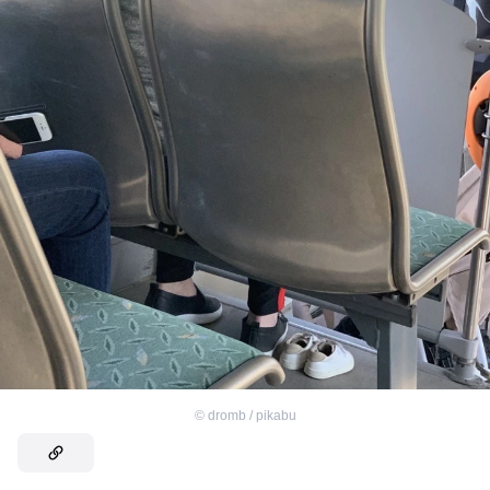
©
dromb / pikabu