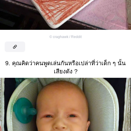
©
craghawk / Reddit
9. คุณคิดว่าคนพูดเล่นกันหรือเปล่าที่ว่าเด็ก ๆ นั้น
เสียงดัง ?