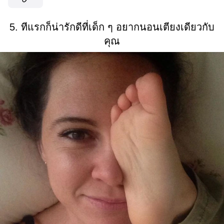
5. ทีแรกก็น่ารักดีที่เด็ก ๆ อยากนอนเตียงเดียวกับ
คุณ