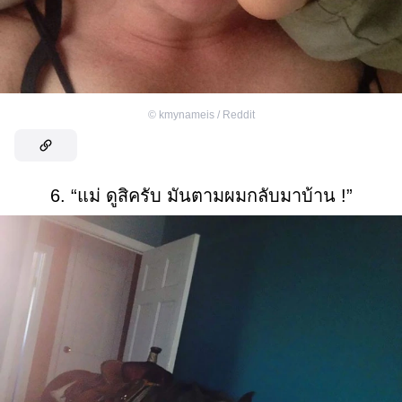
©
kmynameis / Reddit
6. “แม่ ดูสิครับ มันตามผมกลับมาบ้าน !”