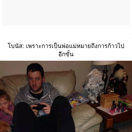
โบนัส: เพราะการเป็นพ่อแม่หมายถึงการก้าวไป
อีกขั้น