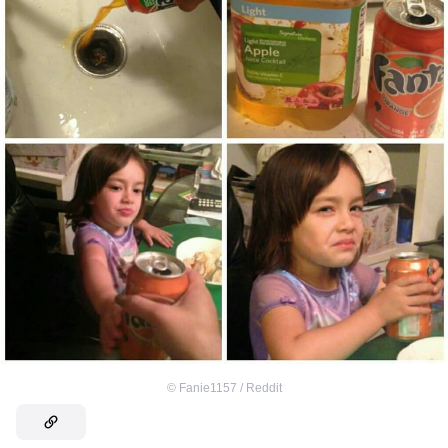
©
Fanie1157 / Reddit