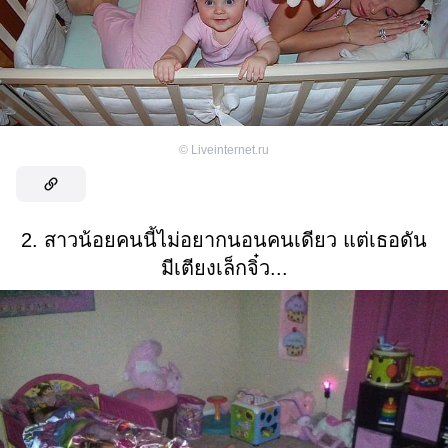
©
Liveinternet.ru
2. สาวน้อยคนนี้ไม่อยากนอนคนเดียว แต่เธอดัน
มีเตียงเล็กจิ๋ว...