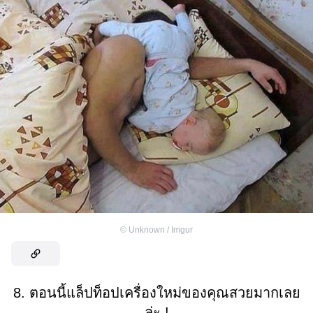
©
Unknown / Imgur
8. ตอนนี้แล็ปท็อปเครื่องใหม่ของคุณสวยมากเลย
ล่ะ !