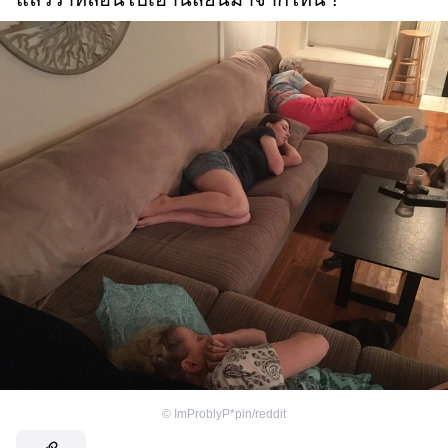
©
ImProblyP*pin/reddit