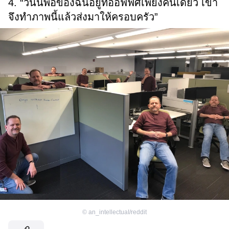
4. “วันนี้พ่อของฉันอยู่ที่ออฟฟิศเพียงคนเดียว เขา
จึงทำภาพนี้แล้วส่งมาให้ครอบครัว”
©
an_intellectuaI/reddit