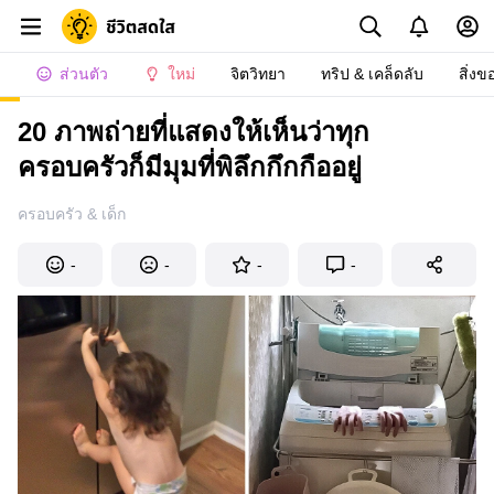
ส่วนตัว
ใหม่
จิตวิทยา
ทริป & เคล็ดลับ
สิ่งข
20 ภาพถ่ายที่แสดงให้เห็นว่าทุก
ครอบครัวก็มีมุมที่พิลึกกึกกืออยู่
ครอบครัว & เด็ก
-
-
-
-