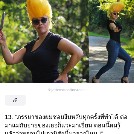
©
josiemarcellino/reddit
13. “ภรรยาของผมชอบงีบหลับทุกครั้งที่ทำได้ ต่อ
มาแม่กับยายของเธอก็แวะมาเยี่ยม ตอนนี้ผมรู้
แล้วว่าหล่อนไปเอานิสัยนี้มาจากไหน !”