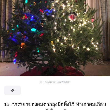
©
TheArcticBear/reddit
15. “ภรรยาของผมตากถุงมือทิ้งไว้ ทำเอาผมเกือบ