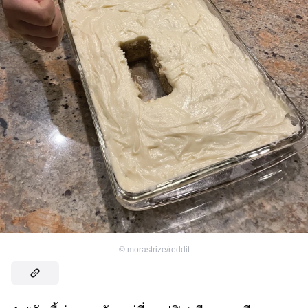
©
morastrize/reddit