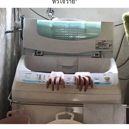
หัวใจวาย”