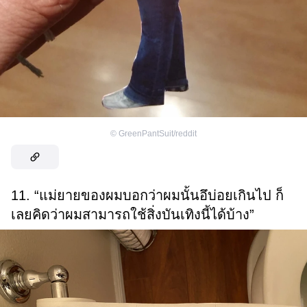
©
GreenPantSuit/reddit
11. “แม่ยายของผมบอกว่าผมนั้นอึบ่อยเกินไป ก็
เลยคิดว่าผมสามารถใช้สิ่งบันเทิงนี้ได้บ้าง”