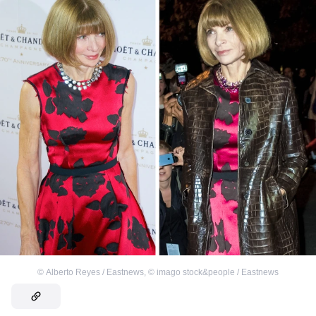
©
Alberto Reyes / Eastnews
,
©
imago stock&people / Eastnews