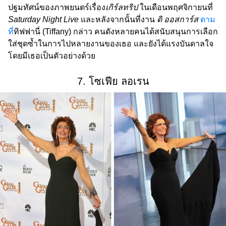
ปฐมทัศน์ของภาพยนตร์เรื่อง
เกิร์ลทริป
ในเดือนพฤศจิกายนที่
Saturday Night Live
และหลังจากนั้นที่งาน
ดิ ออสการ์ส
ตาม
ที่
ทิฟฟานี่ (Tiffany) กล่าว คนดังหลายคนได้สนับสนุนการเลือก
ใส่ชุดซ้ำในการไปหลายงานของเธอ และยังได้แรงบันดาลใจ
โดยมีเธอเป็นตัวอย่างด้วย
7. โซเฟีย ลอเรน