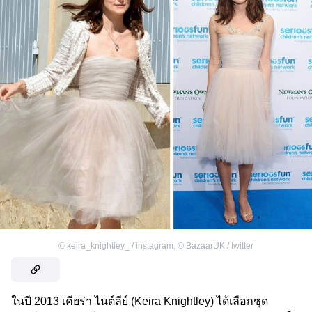
©
keira_knightley_ / instagram
,
©
BazaarUK / twitter
ในปี 2013 เคียร่า ไนต์ลีย์ (Keira Knightley) ได้เลือกชุด