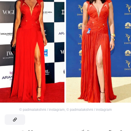
©
padmalakshmi / instagram
,
©
padmalakshmi / instagram