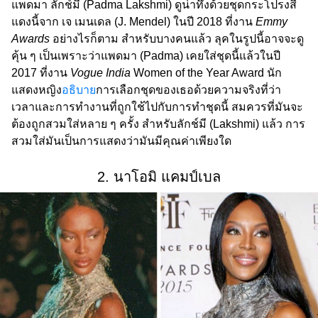
แพดมา ลักช์มี (Padma Lakshmi) ดูน่าทึ่งด้วยชุดกระโปรงสี
แดงนี้จาก เจ เมนเดล (J. Mendel) ในปี 2018 ที่งาน
Emmy
Awards
อย่างไรก็ตาม สำหรับบางคนแล้ว ลุคในรูปนี้อาจจะดู
คุ้น ๆ เป็นเพราะว่าแพดมา (Padma) เคยใส่ชุดนี้แล้วในปี
2017 ที่งาน
Vogue India
Women of the Year Award นัก
แสดงหญิง
อธิบาย
การเลือกชุดของเธอด้วยความจริงที่ว่า
เวลาและการทำงานที่ถูกใช้ไปกับการทำชุดนี้ สมควรที่มันจะ
ต้องถูกสวมใส่หลาย ๆ ครั้ง สำหรับลักช์มี (Lakshmi) แล้ว การ
สวมใส่มันเป็นการแสดงว่ามันมีคุณค่าเพียงใด
2. นาโอมิ แคมป์เบล