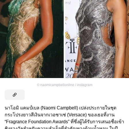
©
naomicampbellonline / instagram
นาโอมิ แคมป์เบล (Naomi Campbell) เปล่งประกายในชุด
กระโปรงยาวสีเงินจากเวอซาเช่ (Versace) ของเธอที่งาน
“Fragrance Foundation Awards” ที่ซึ่งผู้ได้รับการเสนอชื่อเข้า
ชิงรางวัลสำหรับความสำเร็จที่สำคัญทางด้านน้ำหอม ในปี