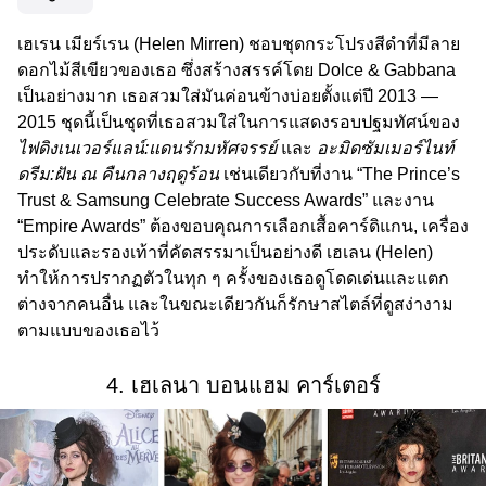
เฮเรน เมียร์เรน (Helen Mirren) ชอบชุดกระโปรงสีดำที่มีลาย
ดอกไม้สีเขียวของเธอ ซึ่งสร้างสรรค์โดย Dolce & Gabbana
เป็นอย่างมาก เธอสวมใส่มันค่อนข้างบ่อยตั้งแต่ปี 2013 —
2015 ชุดนี้เป็นชุดที่เธอสวมใส่ในการแสดงรอบปฐมทัศน์ของ
ไฟดิงเนเวอร์แลน์:แดนรักมหัศจรรย์
และ
อะมิดซัมเมอร์ไนท์
ดรีม:ฝัน ณ คืนกลางฤดูร้อน
เช่นเดียวกับที่งาน “The Prince’s
Trust & Samsung Celebrate Success Awards” และงาน
“Empire Awards” ต้องขอบคุณการเลือกเสื้อคาร์ดิแกน, เครื่อง
ประดับและรองเท้าที่คัดสรรมาเป็นอย่างดี เฮเลน (Helen)
ทำให้การปรากฏตัวในทุก ๆ ครั้งของเธอดูโดดเด่นและแตก
ต่างจากคนอื่น และในขณะเดียวกันก็รักษาสไตล์ที่ดูสง่างาม
ตามแบบของเธอไว้
4. เฮเลนา บอนแฮม คาร์เตอร์