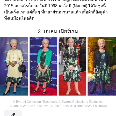
2015 อย่างไรก็ตาม ในปี 1998 นาโอมิ (Naomi) ได้ใส่ชุดนี้
เป็นครั้งแรก แต่ทั้ง ๆ ที่เวลาผ่านมานานแล้ว เสื้อผ้าก็ยังดูน่า
ทึ่งเหมือนในอดีต
3. เฮเลน เมียร์เรน
©
Everett Collection / Eastnews
,
©
Everett Collection / Eastnews
,
©
James Warren / Eastnews
,
©
Jon Furniss/Invision/INVW / Eastnews