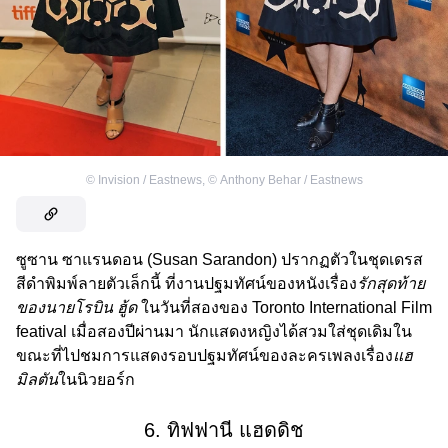
©
Invision / Eastnews
,
©
Anthony Behar / Eastnews
ซูซาน ซาแรนดอน (Susan Sarandon) ปรากฏตัวในชุดเดรส
สีดำพิมพ์ลายตัวเล็กนี้ ที่งานปฐมทัศน์ของหนังเรื่อง
รักสุดท้าย
ของนายโรบิน ฮู้ด
ในวันที่สองของ Toronto International Film
featival เมื่อสองปีผ่านมา นักแสดงหญิงได้สวมใส่ชุดเดิมใน
ขณะที่ไปชมการแสดงรอบปฐมทัศน์ของละครเพลงเรื่อง
แฮ
มิลตัน
ในนิวยอร์ก
6. ทิฟฟานี แฮดดิช