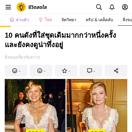
ส่วนตัว
ใหม่
จิตวิทยา
ทริป & เคล็ดลับ
สิ่งข
10 คนดังที่ใส่ชุดเดิมมากกว่าหนึ่งครั้ง
และยังคงดูน่าทึ่งอยู่
สิ่งของเกี่ยวกับสาวๆ
-
-
-
-