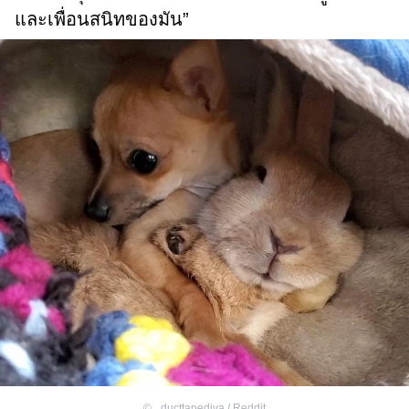
และเพื่อนสนิทของมัน”
©
_ducttapediva / Reddit