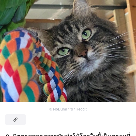
©
NoDumF**s / Reddit