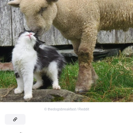
©
thedogsbreakfast / Reddit