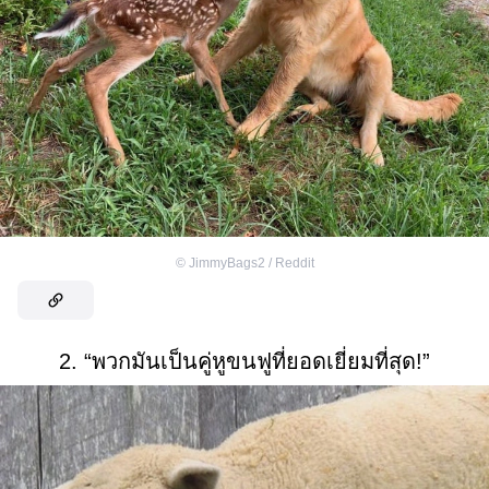
©
JimmyBags2 / Reddit
2. “พวกมันเป็นคู่หูขนฟูที่ยอดเยี่ยมที่สุด!”