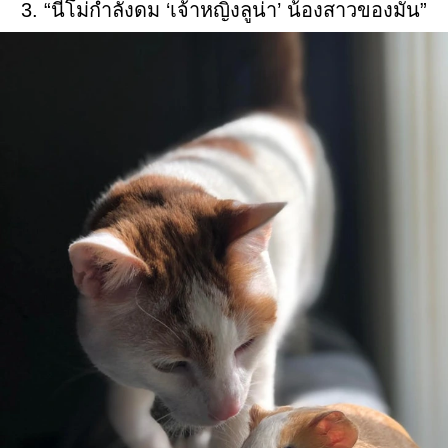
3. “นีโม่กำลังดม ‘เจ้าหญิงลูน่า’ น้องสาวของมัน”