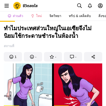
ส่วนตัว
ใหม่
จิตวิทยา
ทริป & เคล็ดลับ
สิ่งข
ทำไมประเทศส่วนใหญ่ในเอเซียจึงไม่
นิยมใช้กระดาษชำระในห้องน้ำ
สถานที่
1
-
-
-