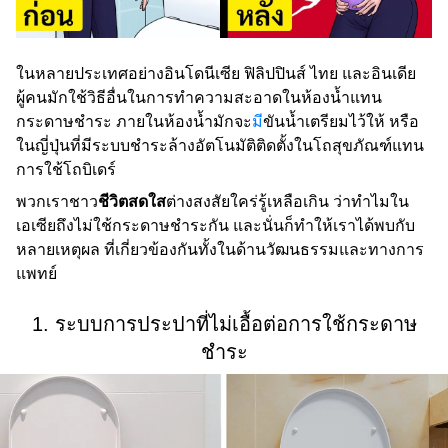
ในหลายประเทศอย่างอินโดนีเซีย ฟิลิปปินส์ ไทย และอินเดีย
ผู้คนมักใช้วิธีอื่นในการทำความสะอาดในห้องน้ำแทน
กระดาษชำระ ภายในห้องน้ำมักจะ
มี
ขันน้ำเตรียมไว้ให้ หรือ
ในญี่ปุ่นที่มีระบบชำระล้างอัตโนมัติติดตั้งในโถสุขภัณฑ์แทน
การใช้โถบิเดร์
พวกเราชาว
ชีวิตสดใส
ต่างสงสัยใคร่รู้เหลือเกิน ว่าทำไมใน
เอเซียถึงไม่ใช้กระดาษชำระกัน และนั่นก็ทำให้เราได้พบกับ
หลายเหตุผล ที่เกี่ยวข้องกันทั้งในด้านวัฒนธรรมและทางการ
แพทย์
1. ระบบการประปาที่ไม่เอื้อต่อการใช้กระดาษ
ชำระ