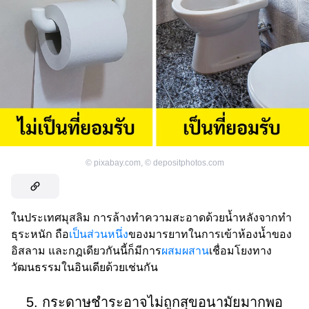
©
pixabay.com
,
©
depositphotos.com
ในประเทศมุสลิม การล้างทำความสะอาดด้วยน้ำหลังจากทำ
ธุระหนัก ถือ
เป็นส่วนหนึ่ง
ของมารยาทในการเข้าห้องน้ำของ
อิสลาม และกฎเดียวกันนี้ก็มีการ
ผสมผสาน
เชื่อมโยงทาง
วัฒนธรรมในอินเดียด้วยเช่นกัน
5. กระดาษชำระอาจไม่ถูกสุขอนามัยมากพอ